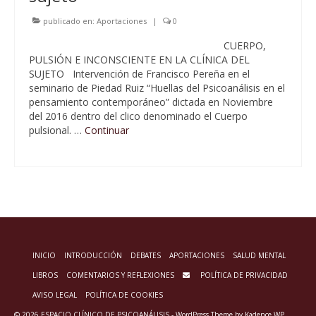
publicado en:
Aportaciones
|
0
CUERPO,
PULSIÓN E INCONSCIENTE EN LA CLÍNICA DEL
SUJETO Intervención de Francisco Pereña en el
seminario de Piedad Ruiz “Huellas del Psicoanálisis en el
pensamiento contemporáneo” dictada en Noviembre
del 2016 dentro del clico denominado el Cuerpo
pulsional. …
Continuar
INICIO
INTRODUCCIÓN
DEBATES
APORTACIONES
SALUD MENTAL
LIBROS
COMENTARIOS Y REFLEXIONES
POLÍTICA DE PRIVACIDAD
AVISO LEGAL
POLÍTICA DE COOKIES
© 2026 ESPACIO CLÍNICO DE PSICOANÁLISIS - WordPress Theme by
Kadence WP