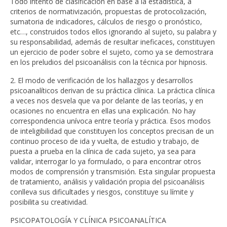
Todo intento de clasificación en base a la estadística, a
criterios de normativización, propuestas de protocolización,
sumatoria de indicadores, cálculos de riesgo o pronóstico,
etc…, construidos todos ellos ignorando al sujeto, su palabra y
su responsabilidad, además de resultar ineficaces, constituyen
un ejercicio de poder sobre el sujeto, como ya se demostrara
en los preludios del psicoanálisis con la técnica por hipnosis.
2. El modo de verificación de los hallazgos y desarrollos
psicoanalíticos derivan de su práctica clínica. La práctica clínica
a veces nos desvela que va por delante de las teorías, y en
ocasiones no encuentra en ellas una explicación. No hay
correspondencia unívoca entre teoría y práctica. Esos modos
de inteligibilidad que constituyen los conceptos precisan de un
continuo proceso de ida y vuelta, de estudio y trabajo, de
puesta a prueba en la clínica de cada sujeto, ya sea para
validar, interrogar lo ya formulado, o para encontrar otros
modos de comprensión y transmisión. Esta singular propuesta
de tratamiento, análisis y validación propia del psicoanálisis
conlleva sus dificultades y riesgos, constituye su límite y
posibilita su creatividad.
PSICOPATOLOGÍA Y CLÍNICA PSICOANALÍTICA