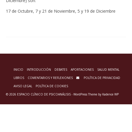
Diciembre) son:
17 de Octubre, 7 y 21 de Noviembre, 5 y 19 de Diciembre
INICIO
INTRODUCCIÓN
DEBATES
APORTACIONES
SALUD MENTAL
LIBROS
COMENTARIOS Y REFLEXIONES
POLÍTICA DE PRIVACIDAD
AVISO LEGAL
POLÍTICA DE COOKIES
© 2026 ESPACIO CLÍNICO DE PSICOANÁLISIS - WordPress Theme by
Kadence WP