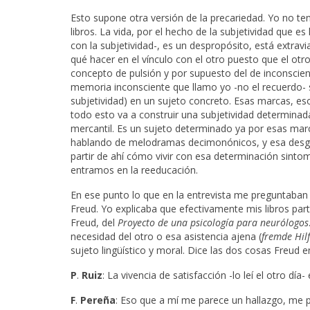
Esto supone otra versión de la precariedad. Yo no ten
libros. La vida, por el hecho de la subjetividad que e
con la subjetividad-, es un despropósito, está extr
qué hacer en el vínculo con el otro puesto que el otro 
concepto de pulsión y por supuesto del de inconsciente
memoria inconsciente que llamo yo -no el recuerdo- s
subjetividad) en un sujeto concreto. Esas marcas, eso
todo esto va a construir una subjetividad determinad
mercantil. Es un sujeto determinado ya por esas marc
hablando de melodramas decimonónicos, y esa desgrac
partir de ahí cómo vivir con esa determinación sintomát
entramos en la reeducación.
En ese punto lo que en la entrevista me preguntaban 
Freud. Yo explicaba que efectivamente mis libros par
Freud, del
Proyecto de una psicología para neurólogos
necesidad del otro o esa asistencia ajena (
fremde Hil
sujeto lingüístico y moral. Dice las dos cosas Freud e
P
.
Ruiz
: La vivencia de satisfacción -lo leí el otro día
F
.
Pereña
: Eso que a mí me parece un hallazgo, me p