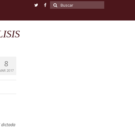
Buscar
por:
ISIS
8
MAR 2017
dictada