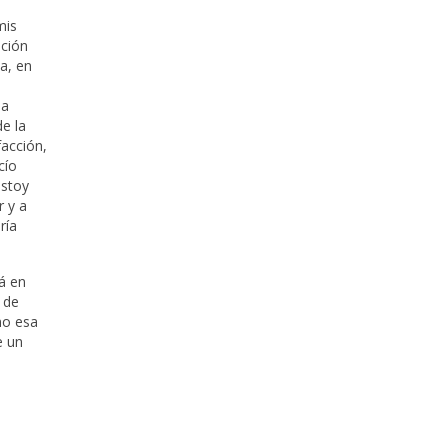
mis
ación
a, en
la
e la
facción,
cío
estoy
r y a
ría
á en
 de
mo esa
e un
a