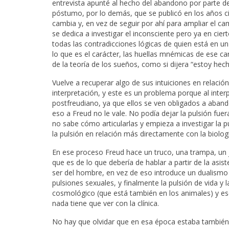
entrevista apunté al hecho del abandono por parte de 
póstumo, por lo demás, que se publicó en los años c
cambia y, en vez de seguir por ahí para ampliar el cam
se dedica a investigar el inconsciente pero ya en ci
todas las contradicciones lógicas de quien está en un
lo que es el carácter, las huellas mnémicas de ese car
de la teoría de los sueños, como si dijera “estoy hech
Vuelve a recuperar algo de sus intuiciones en relación
interpretación, y este es un problema porque al interp
postfreudiano, ya que ellos se ven obligados a aband
eso a Freud no le vale. No podía dejar la pulsión fue
no sabe cómo articularlas y empieza a investigar la p
la pulsión en relación más directamente con la biolog
En ese proceso Freud hace un truco, una trampa, un j
que es de lo que debería de hablar a partir de la asis
ser del hombre, en vez de eso introduce un dualismo 
pulsiones sexuales, y finalmente la pulsión de vida 
cosmológico (que está también en los animales) y ese
nada tiene que ver con la clínica.
No hay que olvidar que en esa época estaba también s