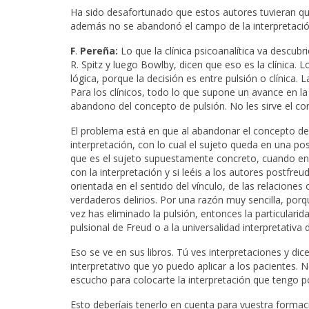
Ha sido desafortunado que estos autores tuvieran que
además no se abandonó el campo de la interpretació
F
.
Pereña:
Lo que la clínica psicoanalítica va descub
R. Spitz y luego Bowlby, dicen que eso es la clínica. 
lógica, porque la decisión es entre pulsión o clínica. 
Para los clínicos, todo lo que supone un avance en la c
abandono del concepto de pulsión. No les sirve el co
El problema está en que al abandonar el concepto de pu
interpretación, con lo cual el sujeto queda en una posi
que es el sujeto supuestamente concreto, cuando en re
con la interpretación y si leéis a los autores postfre
orientada en el sentido del vínculo, de las relacione
verdaderos delirios. Por una razón muy sencilla, porq
vez has eliminado la pulsión, entonces la particulari
pulsional de Freud o a la universalidad interpretativa 
Eso se ve en sus libros. Tú ves interpretaciones y di
interpretativo que yo puedo aplicar a los pacientes. N
escucho para colocarte la interpretación que tengo por
Esto deberíais tenerlo en cuenta para vuestra formaci