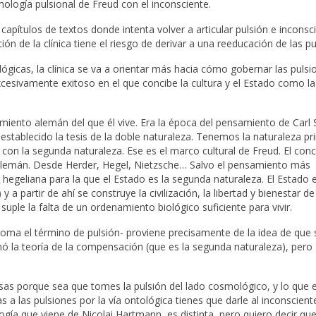
ología pulsional de Freud con el inconsciente.
 capítulos de textos donde intenta volver a articular pulsión e inconsc
ión de la clínica tiene el riesgo de derivar a una reeducación de las pu
ógicas, la clínica se va a orientar más hacia cómo gobernar las pulsi
xcesivamente exitoso en el que concibe la cultura y el Estado como la
ento alemán del que él vive. Era la época del pensamiento de Carl 
establecido la tesis de la doble naturaleza. Tenemos la naturaleza p
on la segunda naturaleza. Ese es el marco cultural de Freud. El con
alemán. Desde Herder, Hegel, Nietzsche… Salvo el pensamiento más
a hegeliana para la que el Estado es la segunda naturaleza. El Estado e
y a partir de ahí se construye la civilización, la libertad y bienestar de
ple la falta de un ordenamiento biológico suficiente para vivir.
toma el término de pulsión- proviene precisamente de la idea de qu
amó la teoría de la compensación (que es la segunda naturaleza), per
sas porque sea que tomes la pulsión del lado cosmológico, y lo que 
s a las pulsiones por la vía ontológica tienes que darle al inconscient
gía que viene de Nicolai Hartmann, es distinta, pero quiero decir qu