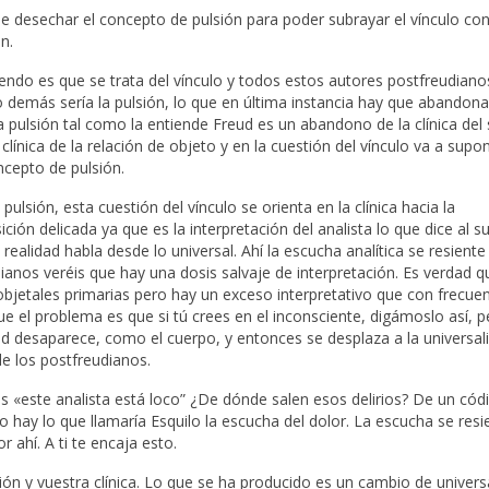
 desechar el concepto de pulsión para poder subrayar el vínculo con 
n.
riendo es que se trata del vínculo y todos estos autores postfreudian
Lo demás sería la pulsión, lo que en última instancia hay que abandona
La pulsión tal como la entiende Freud es un abandono de la clínica del 
línica de la relación de objeto y en la cuestión del vínculo va a supon
ncepto de pulsión.
lsión, esta cuestión del vínculo se orienta en la clínica hacia la
ción delicada ya que es la interpretación del analista lo que dice al su
alidad habla desde lo universal. Ahí la escucha analítica se resient
udianos veréis que hay una dosis salvaje de interpretación. Es verdad q
s objetales primarias pero hay un exceso interpretativo que con frecue
ue el problema es que si tú crees en el inconsciente, digámoslo así, p
dad desaparece, como el cuerpo, y entonces se desplaza a la universal
de los postfreudianos.
ces «este analista está loco” ¿De dónde salen esos delirios? De un cód
o hay lo que llamaría Esquilo la escucha del dolor. La escucha se resi
 ahí. A ti te encaja esto.
ón y vuestra clínica. Lo que se ha producido es un cambio de universa