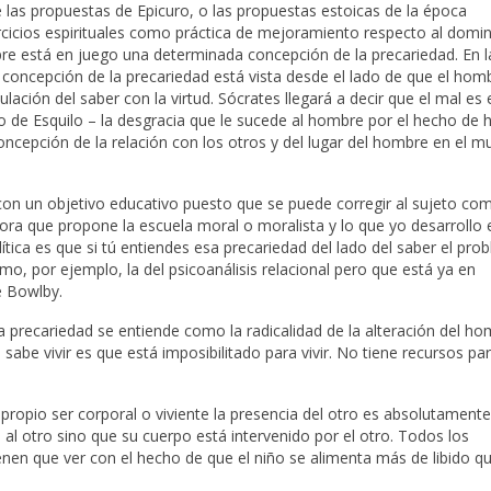
e las propuestas de Epicuro, o las propuestas estoicas de la época
ercicios espirituales como práctica de mejoramiento respecto al domi
mpre está en juego una determinada concepción de la precariedad. En l
 concepción de la precariedad está vista desde el lado de que el hom
lación del saber con la virtud. Sócrates llegará a decir que el mal es e
s o de Esquilo – la desgracia que le sucede al hombre por el hecho de 
concepción de la relación con los otros y del lugar del hombre en el m
 con un objetivo educativo puesto que se puede corregir al sujeto co
ora que propone la escuela moral o moralista y lo que yo desarrollo 
alítica es que si tú entiendes esa precariedad del lado del saber el pro
mo, por ejemplo, la del psicoanálisis relacional pero que está ya en
e Bowlby.
a precariedad se entiende como la radicalidad de la alteración del h
abe vivir es que está imposibilitado para vivir. No tiene recursos para
propio ser corporal o viviente la presencia del otro es absolutamente 
 al otro sino que su cuerpo está intervenido por el otro. Todos los
nen que ver con el hecho de que el niño se alimenta más de libido q