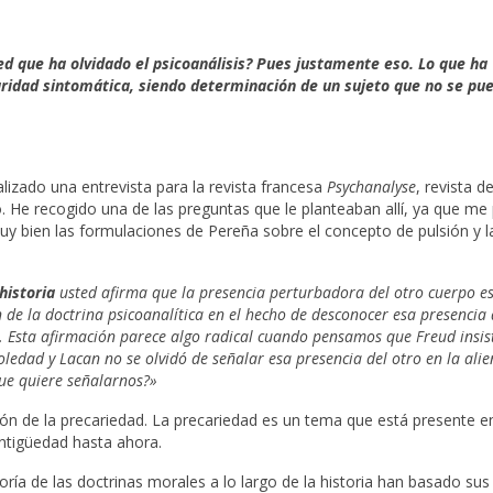
ed que ha olvidado el psicoanálisis? Pues justamente eso. Lo que ha
laridad sintomática, siendo determinación de un sujeto que no se pu
izado una entrevista para la revista francesa
Psychanalyse
, revista d
 He recogido una de las preguntas que le planteaban allí, ya que me
 bien las formulaciones de Pereña sobre el concepto de pulsión y l
 historia
usted afirma que la presencia perturbadora del otro cuerpo es
ón de la doctrina psicoanalítica en el hecho de desconocer esa presencia 
. Esta afirmación parece algo radical cuando pensamos que Freud insis
ledad y Lacan no se olvidó de señalar esa presencia del otro en la ali
ue quiere señalarnos?»
ón de la precariedad. La precariedad es un tema que está presente e
ntigüedad hasta ahora.
ría de las doctrinas morales a lo largo de la historia han basado sus