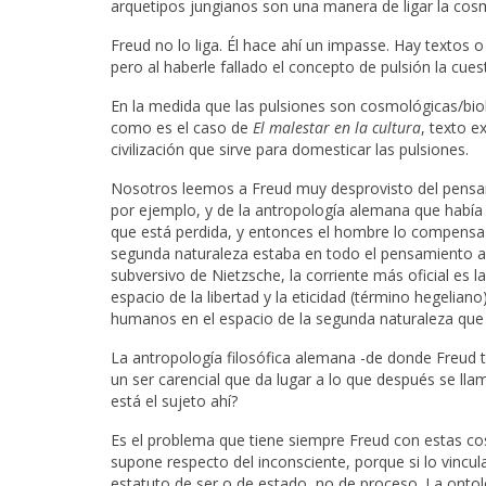
arquetipos jungianos son una manera de ligar la cosm
Freud no lo liga. Él hace ahí un impasse. Hay textos o
pero al haberle fallado el concepto de pulsión la cuest
En la medida que las pulsiones son cosmológicas/biol
como es el caso de
El malestar en la cultura
, texto e
civilización que sirve para domesticar las pulsiones.
Nosotros leemos a Freud muy desprovisto del pensami
por ejemplo, y de la antropología alemana que había 
que está perdida, y entonces el hombre lo compensa c
segunda naturaleza estaba en todo el pensamiento 
subversivo de Nietzsche, la corriente más oficial es l
espacio de la libertad y la eticidad (término hegeliano) 
humanos en el espacio de la segunda naturaleza que su
La antropología filosófica alemana -de donde Freud 
un ser carencial que da lugar a lo que después se ll
está el sujeto ahí?
Es el problema que tiene siempre Freud con estas co
supone respecto del inconsciente, porque si lo vincula
estatuto de ser o de estado, no de proceso. La ontolo