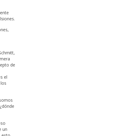
iente
lsiones.
ones,
Schmitt,
rimera
cepto de
s el
 los
e somos
o ¿dónde
eso
e un
e esto