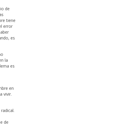
nio de
as
bre tiene
l error
haber
undo, es
mo
en la
blema es
ombre en
 vivir.
radical.
ue de