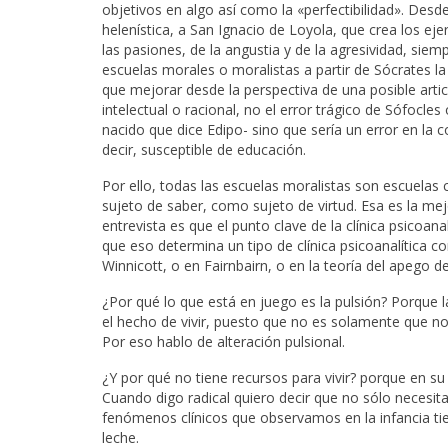
objetivos en algo así como la «perfectibilidad». Desd
helenística, a San Ignacio de Loyola, que crea los ej
las pasiones, de la angustia y de la agresividad, sie
escuelas morales o moralistas a partir de Sócrates la
que mejorar desde la perspectiva de una posible articu
intelectual o racional, no el error trágico de Sófocle
nacido que dice Edipo- sino que sería un error en la 
decir, susceptible de educación.
Por ello, todas las escuelas moralistas son escuelas
sujeto de saber, como sujeto de virtud. Esa es la mej
entrevista es que el punto clave de la clínica psicoan
que eso determina un tipo de clínica psicoanalítica co
Winnicott, o en Fairnbairn, o en la teoría del apego d
¿Por qué lo que está en juego es la pulsión? Porque l
el hecho de vivir, puesto que no es solamente que no s
Por eso hablo de alteración pulsional.
¿Y por qué no tiene recursos para vivir? porque en su 
Cuando digo radical quiero decir que no sólo necesita
fenómenos clínicos que observamos en la infancia tie
leche.