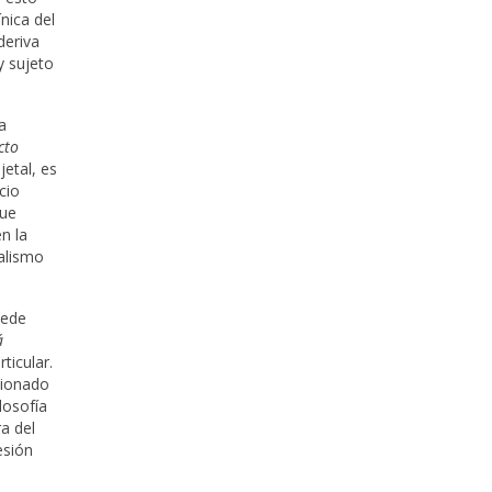
nica del
deriva
y sujeto
a
cto
jetal, es
cio
que
n la
ualismo
uede
á
ticular.
sionado
ilosofía
a del
esión