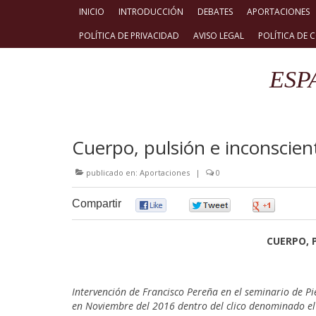
INICIO
INTRODUCCIÓN
DEBATES
APORTACIONES
POLÍTICA DE PRIVACIDAD
AVISO LEGAL
POLÍTICA DE 
ESP
Cuerpo, pulsión e inconsciente
publicado en:
Aportaciones
|
0
Compartir
0
0
0
CUERPO, 
Intervención de Francisco Pereña en el seminario de P
en Noviembre del 2016 dentro del clico denominado el C