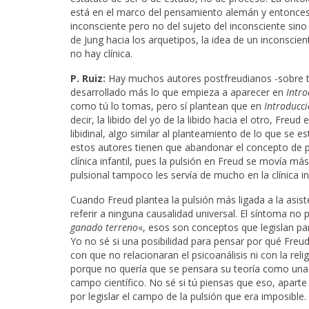
está en el marco del pensamiento alemán y entonces la 
inconsciente pero no del sujeto del inconsciente sino
de Jung hacia los arquetipos, la idea de un inconscient
no hay clínica.
P. Ruiz:
Hay muchos autores postfreudianos -sobre tod
desarrollado más lo que empieza a aparecer en
Intro
como tú lo tomas, pero sí plantean que en
Introducci
decir, la libido del yo de la libido hacia el otro, Fr
libidinal, algo similar al planteamiento de lo que se
estos autores tienen que abandonar el concepto de pu
clínica infantil, pues la pulsión en Freud se movía má
pulsional tampoco les servía de mucho en la clínica inf
Cuando Freud plantea la pulsión más ligada a la asist
referir a ninguna causalidad universal. El síntoma no 
ganado terreno
«, esos son conceptos que legislan par
Yo no sé si una posibilidad para pensar por qué Freu
con que no relacionaran el psicoanálisis ni con la relig
porque no quería que se pensara su teoría como una
campo científico. No sé si tú piensas que eso, apart
por legislar el campo de la pulsión que era imposible.