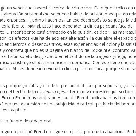
go un saber que trasmitir acerca de cómo vivir. Es lo que explico en 
s la alteración pulsional -no se puede hablar de pulsión más que en rel
aviada entonces… ¿Cómo hacemos? En ese despropósito se juega la vid
es la fuente libidinal. Esto hace depender la clínica psicoanalítica del
. El inconsciente está enraizado en la pulsión, es decir, las marcas, 
on los efectos que ha dejado esa alteración (la que abre el espacio d
s encuentros o desencuentros, esas experiencias del dolor y la satis
a y concreta que no es la página en blanco de Locke ni el contrato va
as. Es un sujeto desgraciado en el sentido de la tragedia griega, no 
ia constituye su determinación sintomática. Con eso tiene que vivi
ica. Ahí es donde interviene la clínica psicoanalítica, porque si no se
es por qué yo subrayo lo de la precariedad que, por supuesto, ya est
ten del hecho de la
asistencia ajena
, término y expresión que yo tomé
. Era un Freud muy temprano y que ahí Freud explicaba muy bien co
fe
) era una expresión de una subjetividad radical que hacía del hombr
n ese capítulo.
- es la fuente de toda moral.
regunto por qué Freud no sigue esa pista, por qué la abandona. En l