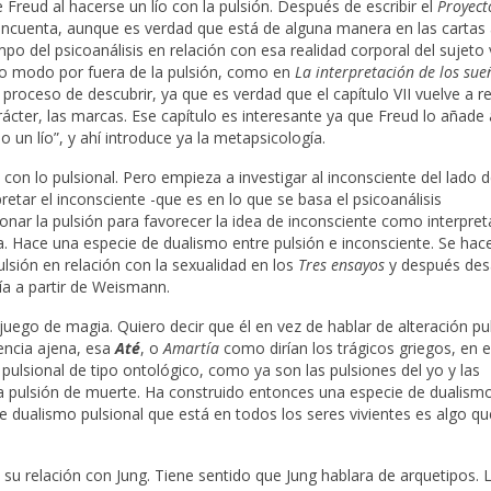
Freud al hacerse un lío con la pulsión. Después de escribir el
Proyect
incuenta, aunque es verdad que está de alguna manera en las cartas a
po del psicoanálisis en relación con esa realidad corporal del sujeto 
erto modo por fuera de la pulsión, como en
La interpretación de los sue
 proceso de descubrir, ya que es verdad que el capítulo VII vuelve a r
ácter, las marcas. Ese capítulo es interesante ya que Freud lo añade a
o un lío”, y ahí introduce ya la metapsicología.
 con lo pulsional. Pero empieza a investigar al inconsciente del lado d
retar el inconsciente -que es en lo que se basa el psicoanálisis
onar la pulsión para favorecer la idea de inconsciente como interpret
ra. Hace una especie de dualismo entre pulsión e inconsciente. Se hace
ulsión en relación con la sexualidad en los
Tres ensayos
y después desa
ía a partir de Weismann.
uego de magia. Quiero decir que él en vez de hablar de alteración pu
tencia ajena, esa
Até
, o
Amartía
como dirían los trágicos griegos, en e
pulsional de tipo ontológico, como ya son las pulsiones del yo y las
y la pulsión de muerte. Ha construido entonces una especie de dualism
 dualismo pulsional que está en todos los seres vivientes es algo qu
u relación con Jung. Tiene sentido que Jung hablara de arquetipos. 