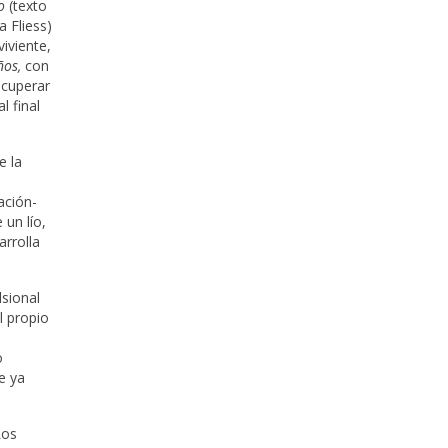
o
(texto
 Fliess)
viviente,
ños,
con
ecuperar
l final
e la
ación-
 un lío,
rrolla
lsional
l propio
o
e ya
Los