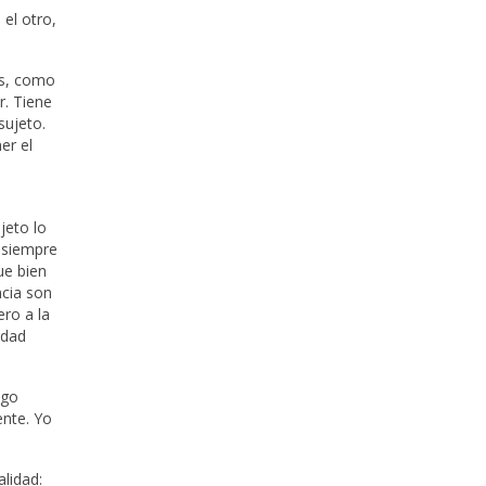
el otro,
os, como
r. Tiene
sujeto.
er el
jeto lo
e siempre
ue bien
ncia son
ero a la
idad
igo
ente. Yo
lidad: