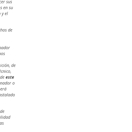
cer sus
os en su
 y el
chos de
enador
hos
ición, de
écnico,
 de
este
enador o
berá
instalado
 de
ilidad
las