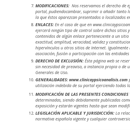
MODIFICACIONES:
Nos reservamos el derecho de ef
portal, pudiendo
cambiar, suprimir o añadir tanto l
la que éstos aparezcan presentados o localizados en
ENLACES:
En el caso de que en www.clinicaypsicoana
ejercerá ningún tipo de control sobre dichos sitios 
contenidos de algún enlace perteneciente a un sitio w
exactitud, amplitud, veracidad, validez y constituc
hipervínculos u otros sitios de Internet. Igualmente
asociación, fusión o participación con las entidades
DERECHO DE EXCLUSIÓN:
Ésta página web se reserv
sin necesidad de preaviso, a instancia propia o de 
Generales de Uso.
GENERALIDADES: www.clinicaypsicoanalisis.com
utilización indebida de su portal ejerciendo todas l
MODIFICACIÓN DE LAS PRESENTES CONDICIONES
determinadas, siendo debidamente publicadas como a
exposición y estarán vigentes hasta que sean modif
LEGISLACIÓN APLICABLE Y JURISDICCIÓN:
La rela
normativa española vigente y cualquier controversi