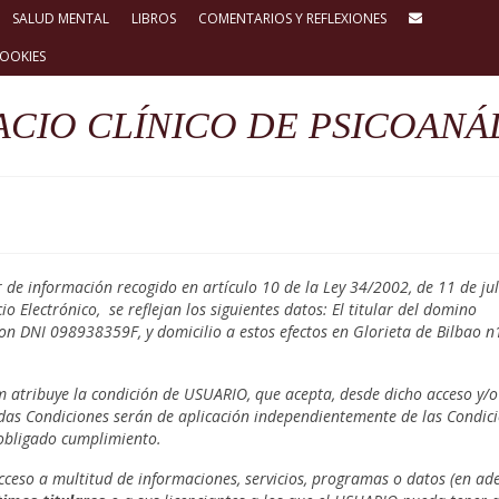
SALUD MENTAL
LIBROS
COMENTARIOS Y REFLEXIONES
COOKIES
ACIO CLÍNICO DE PSICOANÁL
de información recogido en artículo 10 de la Ley 34/2002, de 11 de jul
o Electrónico, se reflejan los siguientes datos: El titular del domino
n DNI 098938359F, y domicilio a estos efectos en Glorieta de Bilbao n
m atribuye la condición de USUARIO, que acepta, desde dicho acceso y/o 
adas Condiciones serán de aplicación independientemente de las Condic
 obligado cumplimiento.
cceso a multitud de informaciones, servicios, programas o datos (en ade