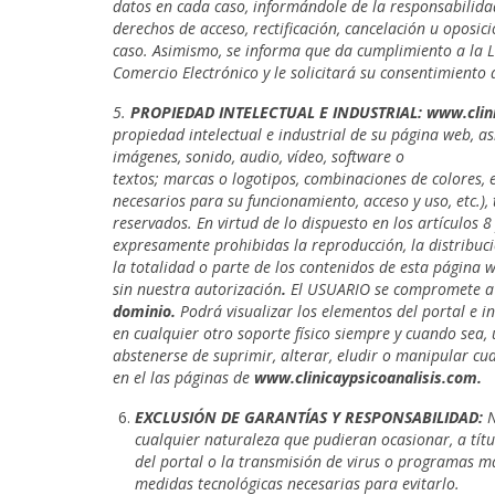
datos en cada caso, informándole de la responsabilidad 
derechos de acceso, rectificación, cancelación u oposic
caso. Asimismo,
se
informa que da cumplimiento a la Le
Comercio Electrónico y le solicitará su consentimiento 
5.
PROPIEDAD INTELECTUAL E INDUSTRIAL: www.clini
propiedad intelectual e industrial de su página web, a
imágenes, sonido, audio, vídeo, software o
textos; marcas o logotipos, combinaciones de colores,
necesarios para su funcionamiento, acceso y uso, etc.),
reservados. En virtud de lo dispuesto en los artículos 
expresamente prohibidas la reproducción, la distribuci
la totalidad o parte de los contenidos de esta página w
sin nuestra autorización
.
El USUARIO se compromete a re
dominio.
Podrá visualizar los elementos del portal e i
en cualquier otro soporte físico siempre y cuando sea,
abstenerse de suprimir, alterar, eludir o manipular cu
en el las páginas de
www.clinicaypsicoanalisis.com.
EXCLUSIÓN DE GARANTÍAS Y RESPONSABILIDAD:
N
cualquier naturaleza que pudieran ocasionar, a títu
del portal o la transmisión de virus o programas ma
medidas tecnológicas necesarias para evitarlo.