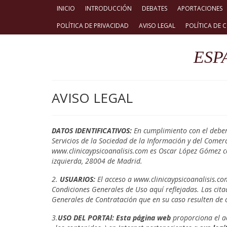
INICIO
INTRODUCCIÓN
DEBATES
APORTACIONES
POLÍTICA DE PRIVACIDAD
AVISO LEGAL
POLÍTICA DE 
ESP
AVISO LEGAL
DATOS IDENTIFICATIVOS:
En cumplimiento con el deber 
Servicios de la Sociedad de la Información y del Comerci
www.clinicaypsicoanalisis.com
es Oscar López Gómez co
izquierda, 28004 de Madrid.
2.
USUARIOS:
El acceso a www.clinicaypsicoanalisis.co
Condiciones Generales de Uso aquí reflejadas. Las cit
Generales de Contratación que en su caso resulten de
3.
USO DEL PORTAl:
Esta página web
proporciona el a