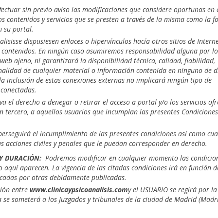
ectuar sin previo aviso las modificaciones que considere oportunas en 
os contenidos y servicios que se presten a través de la misma como la 
 su portal.
lisisse dispusiesen enlaces o hipervínculos hacía otros sitios de Intern
y contenidos. En ningún caso
asumiremos responsabilidad alguna por lo
eb ajeno, ni garantizará la disponibilidad técnica, calidad, fiabilidad,
ionalidad de cualquier material o información contenida en ninguno de d
 la inclusión de estas conexiones externas no implicará ningún tipo de
 conectadas.
a el derecho a denegar o retirar el acceso a portal y/o los servicios of
un tercero, a aquellos usuarios que incumplan las presentes Condiciones
perseguirá el incumplimiento de las presentes condiciones así como cua
as acciones civiles y penales que le puedan corresponder en derecho.
 Y DURACIÓN:
Podremos modificar en cualquier momento las condicio
quí aparecen. La vigencia de las citadas condiciones irá en función d
icadas por otras debidamente publicadas.
ción entre
www.clinicaypsicoanalisis.com
y el USUARIO se regirá por la
a se someterá a los Juzgados y tribunales de la ciudad de Madrid (Madr