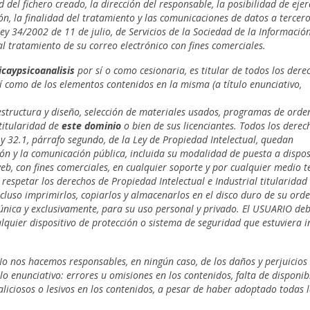
del fichero creado, la dirección del responsable, la posibilidad de ejer
ión, la finalidad del tratamiento y las comunicaciones de datos a tercer
y 34/2002 de 11 de julio, de Servicios de la Sociedad de la Información
al tratamiento de su correo electrónico con fines comerciales.
caypsicoanalisis
por sí o como cesionaria, es titular de todos los dere
sí como de los elementos contenidos en la misma (a título enunciativo,
 estructura y diseño, selección de materiales usados, programas de ord
 titularidad de
este dominio
o bien de sus licenciantes. Todos los derec
8 y 32.1, párrafo segundo, de la Ley de Propiedad Intelectual, quedan
ón y la comunicación pública, incluida su modalidad de puesta a dispos
eb, con fines comerciales, en cualquier soporte y por cualquier medio t
spetar los derechos de Propiedad Intelectual e Industrial titularidad
ncluso imprimirlos, copiarlos y almacenarlos en el disco duro de su ord
 única y exclusivamente, para su uso personal y privado. El USUARIO de
alquier dispositivo de protección o sistema de seguridad que estuviera 
o nos hacemos responsables, en ningún caso, de los daños y perjuicios
lo enunciativo: errores u omisiones en los contenidos, falta de disponib
liciosos o lesivos en los contenidos, a pesar de haber adoptado todas 