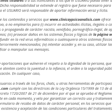
timos titulares
o a sus licenciantes a los que el USUARIO pueda tener a
Dicha responsabilidad se extiende al registro que fuese necesario para
ro el USUARIO será responsable de aportar información veraz y lícita.
los contenidos y servicios que
www.clinicaypsicoanalisis.com
ofrece 
o, a no emplearlos para (i) incurrir en actividades ilícitas, ilegales o c
dos o propaganda de carácter racista, xenófobo, pornográfico-ilegal, de a
s; (iii) provocar daños en los sistemas físicos y lógicos de
la página 
fundir en la red virus informáticos o cualesquiera otros sistemas físicos
eriormente mencionados; (iv) intentar acceder y, en su caso, utilizar la
ificar o manipular sus mensajes.
 aportaciones que vulneren el respeto a la dignidad de la persona, que
ue atenten contra la juventud o la infancia, el orden o la seguridad públ
cación. En cualquier caso,
suarios a través de los foros, chats, u otras herramientas de participac
is.com
cumple con las directrices de la Ley Orgánica 15/1999 de 13 de 
Decreto 1720/2007 de 21 de diciembre por el que se aprueba el Reglame
te en cada momento, y vela por garantizar un correcto uso y tratamient
ormulario de recabo de datos de carácter personal, en los servicios que 
 existencia y aceptación de las condiciones particulares del tratamient