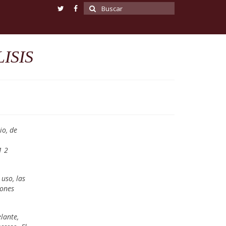
Buscar
por:
ISIS
io, de
1 2
uso, las
iones
lante,