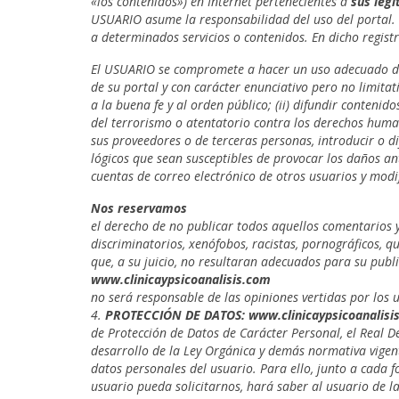
«los contenidos») en Internet pertenecientes a
sus legí
USUARIO asume la responsabilidad del uso del portal. 
a determinados servicios o contenidos. En dicho regist
El USUARIO se compromete a hacer un uso adecuado de 
de su portal y con carácter enunciativo pero no limitativ
a la buena fe y al orden público; (ii) difundir conteni
del terrorismo o atentatorio contra los derechos humano
sus proveedores o de terceras personas, introducir o di
lógicos que sean susceptibles de provocar los daños ant
cuentas de correo electrónico de otros usuarios y mod
Nos reservamos
el derecho de no publicar todos aquellos comentarios y
discriminatorios, xenófobos, racistas, pornográficos, q
que, a su juicio, no resultaran adecuados para su publi
www.clinicaypsicoanalisis.com
no será responsable de las opiniones vertidas por los u
4.
PROTECCIÓN DE DATOS:
www.clinicaypsicoanalis
de Protección de Datos de Carácter Personal, el Real 
desarrollo de la Ley Orgánica y demás normativa vigen
datos personales del usuario. Para ello, junto a cada f
usuario pueda solicitarnos, hará saber al usuario de la