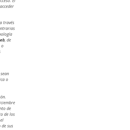
cceso. El
 acceder
a través
ontrarias
pología
web
, de
 o
s
 sean
ica o
ión.
diciembre
nto de
o de los
el
o de sus