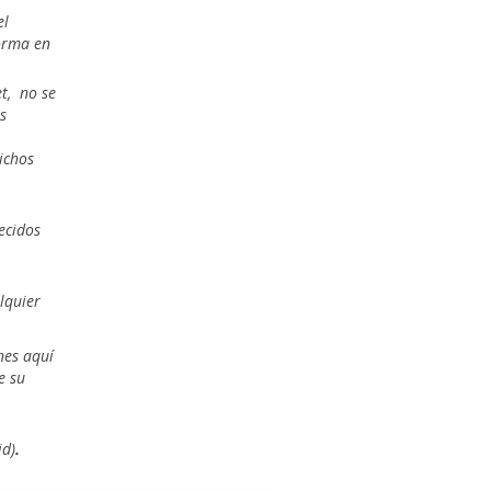
el
forma en
et,
no se
s
ichos
recidos
lquier
nes aquí
e su
id)
.