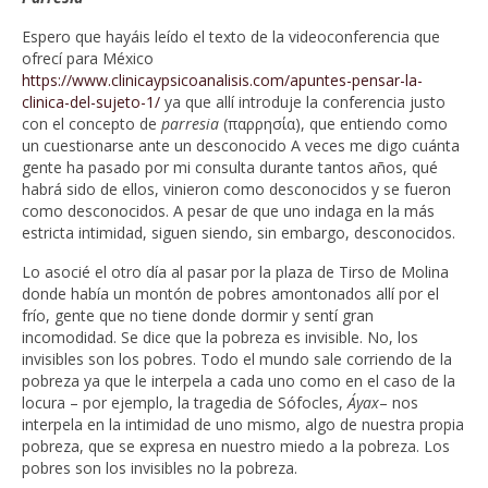
Espero que hayáis leído el texto de la videoconferencia que
ofrecí para México
https://www.clinicaypsicoanalisis.com/apuntes-pensar-la-
clinica-del-sujeto-1/
ya que allí introduje la conferencia justo
con el concepto de
parresia
(παρρησία), que entiendo como
un cuestionarse ante un desconocido A veces me digo cuánta
gente ha pasado por mi consulta durante tantos años, qué
habrá sido de ellos, vinieron como desconocidos y se fueron
como desconocidos. A pesar de que uno indaga en la más
estricta intimidad, siguen siendo, sin embargo, desconocidos.
Lo asocié el otro día al pasar por la plaza de Tirso de Molina
donde había un montón de pobres amontonados allí por el
frío, gente que no tiene donde dormir y sentí gran
incomodidad. Se dice que la pobreza es invisible. No, los
invisibles son los pobres. Todo el mundo sale corriendo de la
pobreza ya que le interpela a cada uno como en el caso de la
locura – por ejemplo, la tragedia de Sófocles,
Áyax
– nos
interpela en la intimidad de uno mismo, algo de nuestra propia
pobreza, que se expresa en nuestro miedo a la pobreza. Los
pobres son los invisibles no la pobreza.