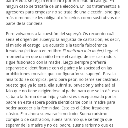
para Freud, se regula el instinto por el miedo al castigo. En
ningún caso se trataría de una elección. En los tratamientos a
agresores para empezar no se trata de una elección, sino que
más o menos se les obliga al ofrecerlos como sustitutivos de
parte de la condena.
Pero volvamos a la cuestión del superyó. Os recuerdo cuál
sería el origen del superyó: la angustia de castración, es decir,
el miedo al castigo. De acuerdo a la teoría falocéntrica
freudiana (criticada en mi libro
El maltrato a la mujer)
llega el
momento en que un niño teme el castigo de ser castrado si
sigue fusionado con la madre, luego siempre preferirá
separarse e identificarse con el padre y la sociedad en las
prohibiciones morales que configurarán su superyó
.
Para la
niña todo se complica, pero para peor, no teme ser castrada,
puesto que ya lo está, ella sufrirá su privación y anhelará el
falo que no tiene dirigiéndose al padre para que se lo dé, eso
sí, bajo la forma de un hijo y sólo si es decepcionada por la
padre en esta espera podrá identificarse con la madre para
poder acceder a la feminidad. Este es el Edipo freudiano
clásico. Eso ahora suena rarísimo todo. Suena rarísimo
complejo de castración, suena rarísimo que se tenga que
separar de la madre y no del padre, suena rarísimo que es