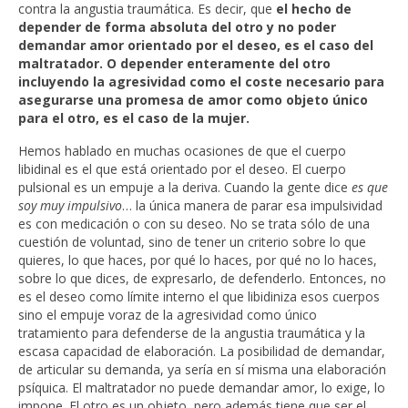
contra la angustia traumática. Es decir, que
el hecho de
depender de forma absoluta del otro y no poder
demandar amor orientado por el deseo, es el caso del
maltratador. O depender enteramente del otro
incluyendo la agresividad como el coste necesario para
asegurarse una promesa de amor como objeto único
para el otro, es el caso de la mujer.
Hemos hablado en muchas ocasiones de que el cuerpo
libidinal es el que está orientado por el deseo. El cuerpo
pulsional es un empuje a la deriva. Cuando la gente dice
es que
soy muy impulsivo
… la única manera de parar esa impulsividad
es con medicación o con su deseo. No se trata sólo de una
cuestión de voluntad, sino de tener un criterio sobre lo que
quieres, lo que haces, por qué lo haces, por qué no lo haces,
sobre lo que dices, de expresarlo, de defenderlo. Entonces, no
es el deseo como límite interno el que libidiniza esos cuerpos
sino el empuje voraz de la agresividad como único
tratamiento para defenderse de la angustia traumática y la
escasa capacidad de elaboración. La posibilidad de demandar,
de articular su demanda, ya sería en sí misma una elaboración
psíquica. El maltratador no puede demandar amor, lo exige, lo
impone. El otro es un objeto, pero además tiene que ser el