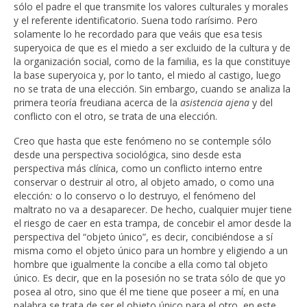
sólo el padre el que transmite los valores culturales y morales
y el referente identificatorio. Suena todo rarísimo. Pero
solamente lo he recordado para que veáis que esa tesis
superyoica de que es el miedo a ser excluido de la cultura y de
la organización social, como de la familia, es la que constituye
la base superyoica y, por lo tanto, el miedo al castigo, luego
no se trata de una elección. Sin embargo, cuando se analiza la
primera teoría freudiana acerca de la
asistencia ajena
y del
conflicto con el otro, se trata de una elección.
Creo que hasta que este fenómeno no se contemple sólo
desde una perspectiva sociológica, sino desde esta
perspectiva más clínica, como un conflicto interno entre
conservar o destruir al otro, al objeto amado, o como una
elección
:
o lo conservo o lo destruyo
,
el fenómeno del
maltrato no va a desaparecer. De hecho, cualquier mujer tiene
el riesgo de caer en esta trampa, de concebir el amor desde la
perspectiva del “objeto único”, es decir, concibiéndose a sí
misma como el objeto único para un hombre y eligiendo a un
hombre que igualmente la concibe a ella como tal objeto
único. Es decir, que en la posesión no se trata sólo de que yo
posea al otro, sino que él me tiene que poseer a mí, en una
palabra se trata de ser el objeto único para el otro, en este