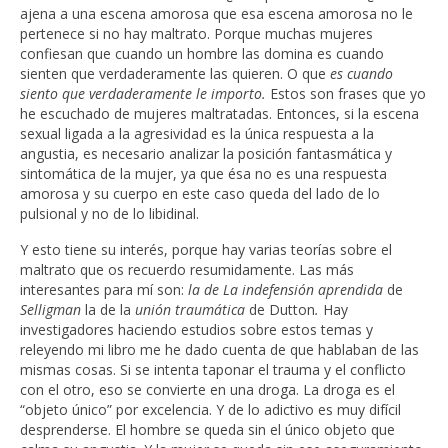
ajena a una escena amorosa que esa escena amorosa no le
pertenece si no hay maltrato. Porque muchas mujeres
confiesan que cuando un hombre las domina es cuando
sienten que verdaderamente las quieren. O que
es cuando
siento que verdaderamente le importo.
Estos son frases que yo
he escuchado de mujeres maltratadas. Entonces, si la escena
sexual ligada a la agresividad es la única respuesta a la
angustia, es necesario analizar la posición fantasmática y
sintomática de la mujer, ya que ésa no es una respuesta
amorosa y su cuerpo en este caso queda del lado de lo
pulsional y no de lo libidinal.
Y esto tiene su interés, porque hay varias teorías sobre el
maltrato que os recuerdo resumidamente. Las más
interesantes para mí son:
la de La indefensión aprendida
de
Selligman
la de la
unión traumática
de Dutton
.
Hay
investigadores haciendo estudios sobre estos temas y
releyendo mi libro me he dado cuenta de que hablaban de las
mismas cosas. Si se intenta taponar el trauma y el conflicto
con el otro, eso se convierte en una droga. La droga es el
“objeto único” por excelencia. Y de lo adictivo es muy difícil
desprenderse. El hombre se queda sin el único objeto que