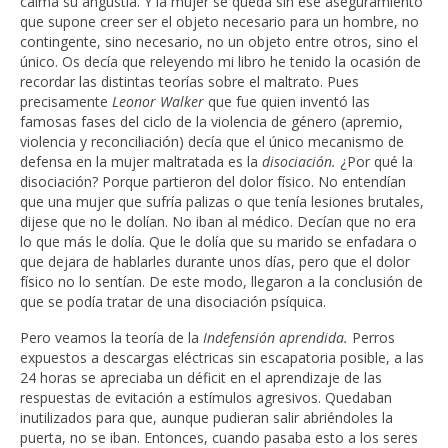
calma su angustia. Y la mujer se queda sin ese aseguramiento
que supone creer ser el objeto necesario para un hombre, no
contingente, sino necesario, no un objeto entre otros, sino el
único. Os decía que releyendo mi libro he tenido la ocasión de
recordar las distintas teorías sobre el maltrato. Pues
precisamente
Leonor Walker
que fue quien inventó las
famosas fases del ciclo de la violencia de género (apremio,
violencia y reconciliación) decía que el único mecanismo de
defensa en la mujer maltratada es la
disociación.
¿Por qué la
disociación? Porque partieron del dolor físico. No entendían
que una mujer que sufría palizas o que tenía lesiones brutales,
dijese que no le dolían. No iban al médico. Decían que no era
lo que más le dolía. Que le dolía que su marido se enfadara o
que dejara de hablarles durante unos días, pero que el dolor
físico no lo sentían. De este modo, llegaron a la conclusión de
que se podía tratar de una disociación psíquica.
Pero veamos la teoría de la
Indefensión aprendida.
Perros
expuestos a descargas eléctricas sin escapatoria posible, a las
24 horas se apreciaba un déficit en el aprendizaje de las
respuestas de evitación a estímulos agresivos. Quedaban
inutilizados para que, aunque pudieran salir abriéndoles la
puerta, no se iban. Entonces, cuando pasaba esto a los seres