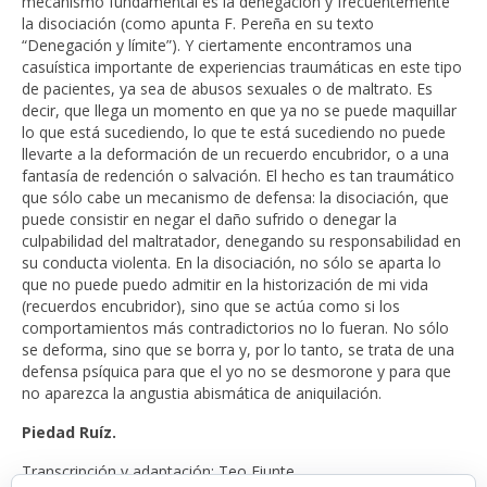
mecanismo fundamental es la denegación y frecuentemente
la disociación (como apunta F. Pereña en su texto
“Denegación y límite”). Y ciertamente encontramos una
casuística importante de experiencias traumáticas en este tipo
de pacientes, ya sea de abusos sexuales o de maltrato. Es
decir, que llega un momento en que ya no se puede maquillar
lo que está sucediendo, lo que te está sucediendo no puede
llevarte a la deformación de un recuerdo encubridor, o a una
fantasía de redención o salvación. El hecho es tan traumático
que sólo cabe un mecanismo de defensa: la disociación, que
puede consistir en negar el daño sufrido o denegar la
culpabilidad del maltratador, denegando su responsabilidad en
su conducta violenta. En la disociación, no sólo se aparta lo
que no puede puedo admitir en la historización de mi vida
(recuerdos encubridor), sino que se actúa como si los
comportamientos más contradictorios no lo fueran. No sólo
se deforma, sino que se borra y, por lo tanto, se trata de una
defensa psíquica para que el yo no se desmorone y para que
no aparezca la angustia abismática de aniquilación.
Piedad Ruíz.
Transcripción y adaptación: Teo Fiunte