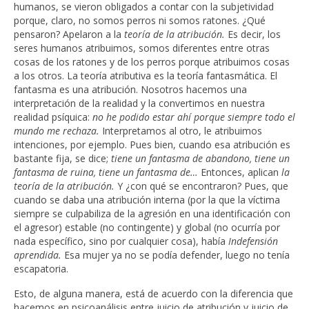
humanos, se vieron obligados a contar con la subjetividad
porque, claro, no somos perros ni somos ratones. ¿Qué
pensaron? Apelaron a la
teoría de la atribución.
Es decir, los
seres humanos atribuimos, somos diferentes entre otras
cosas de los ratones y de los perros porque atribuimos cosas
a los otros. La teoría atributiva es la teoría fantasmática. El
fantasma es una atribución. Nosotros hacemos una
interpretación de la realidad y la convertimos en nuestra
realidad psíquica:
no he podido estar ahí porque siempre todo el
mundo me rechaza.
Interpretamos al otro, le atribuimos
intenciones, por ejemplo. Pues bien, cuando esa atribución es
bastante fija, se dice;
tiene un fantasma de abandono, tiene un
fantasma de ruina, tiene un fantasma de…
Entonces, aplican
la
teoría de la atribución.
Y ¿con qué se encontraron? Pues, que
cuando se daba una atribución interna (por la que la víctima
siempre se culpabiliza de la agresión en una identificación con
el agresor) estable (no contingente) y global (no ocurría por
nada específico, sino por cualquier cosa), había
Indefensión
aprendida.
Esa mujer ya no se podía defender, luego no tenía
escapatoria.
Esto, de alguna manera, está de acuerdo con la diferencia que
hacemos en psicoanálisis entre juicio de atribución y juicio de