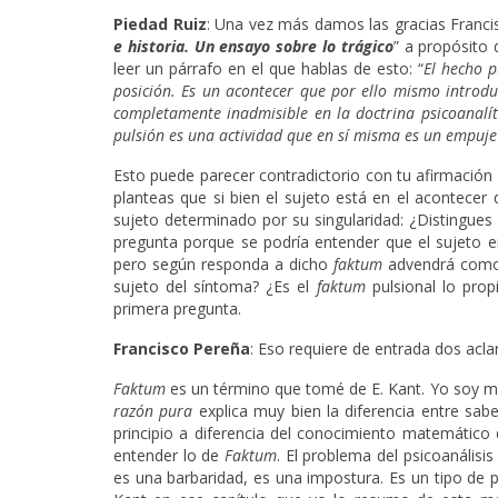
Piedad Ruiz
: Una vez más damos las gracias Franci
e historia. Un ensayo sobre lo trágico
” a propósito 
leer un párrafo en el que hablas de esto: “
El hecho p
posición. Es un acontecer que por ello mismo introdu
completamente inadmisible en la doctrina psicoanalít
pulsión es una actividad que en sí misma es un empuje 
Esto puede parecer contradictorio con tu afirmación d
planteas que si bien el sujeto está en el acontecer
sujeto determinado por su singularidad: ¿Distingues
pregunta porque se podría entender que el sujeto 
pero según responda a dicho
faktum
advendrá como s
sujeto del síntoma? ¿Es el
faktum
pulsional lo pro
primera pregunta.
Francisco Pereña
: Eso requiere de entrada dos acl
Faktum
es un término que tomé de E. Kant. Yo soy mu
razón pura
explica muy bien la diferencia entre saber
principio a diferencia del conocimiento matemático 
entender lo de
Faktum
. El problema del psicoanálisi
es una barbaridad, es una impostura. Es un tipo de 