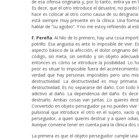
de esa ofensa originaria y, por lo tanto, entra ya e
Es decir, que el otro introduce el desastre, no pued
hace es colocar al otro como causa de su desgracia.
está siempre muy presente en la clínica. Una forma
hablar de “su agobio”. Y no me estoy refiriendo al est
F. Pereña
: Al hilo de lo primero, hay una cosa impo
potrillo. Esa angustia es ante lo imposible de vivir. E
aspecto básico de la afección, el dolor originario d
código, sin meta, sin sentido y sin objeto adecuado
entonces es cómo se introduce la posibilidad. Lo habi
peor es situar lo imposible fuera del acontecimiento
verdad que hay personas imposibles pero uno mism
destructividad. La destructividad es muy primari
destructividad. Es no separarse del daño. Con todo lo
adictivo al daño. La dependencia del daño. Es deci
destruirlo. Ambas cosas van juntas. Lo quieres des
Convertido en objeto perseguidor ya no puedes vivir s
pulsional que introduce el otro en el sujeto, vacío
perseguidor, a quien quieres destruir y a quien odias
Aunque conviene tener en cuenta para la clínica dos c
La primera es que el objeto perseguidor cumple una f