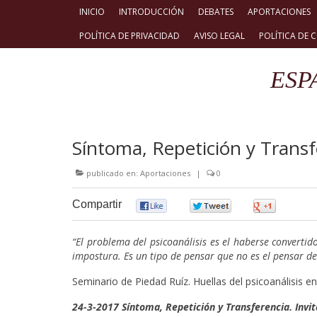
INICIO
INTRODUCCIÓN
DEBATES
APORTACIONES
POLÍTICA DE PRIVACIDAD
AVISO LEGAL
POLÍTICA DE 
ESP
Síntoma, Repetición y Transf
publicado en:
Aportaciones
|
0
Compartir
0
0
0
“El problema del psicoanálisis es el haberse convertid
impostura. Es un tipo de pensar que no es el pensar de
Seminario de Piedad Ruíz. Huellas del psicoanálisis
24-3-2017 Síntoma, Repetición y Transferencia. Invi