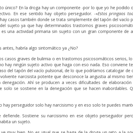
to único? En la droga hay un componente -por lo que yo he podido oí
ctivo. En ese sentido hay objeto perseguidor. -«
Estos pringaos to
 hay casos también donde se trata simplemente del tapón del vacío p
ar del sujeto ya que hay determinados trastornos graves psicosomáti
s es una actividad primaria sin sujeto con un gran componente de a
s antes, habría algo sintomático ya ¿No?
os casos graves de bulimia o en trastornos psicosomáticos serios, l
 no hay ningún sujeto activo que haga con eso nada. Eso conviene te
caso del tapón del vacío pulsional, de lo que podríamos catalogar de
nvolvente narcisista potente que desconoce la angustia al mismo ti
 denegación. Ahí se producen a veces dificultades de elaboración 
que solo se sostiene en la denegación que se hacen inabordables. 
 hay perseguidor solo hay narcisismo y en eso solo te puedes mant
defiende. Sostiene su narcisismo en ese objeto perseguidor per
habita un sujeto.
 ve muy bien. No es igual que se haga de la droga un reto a la so