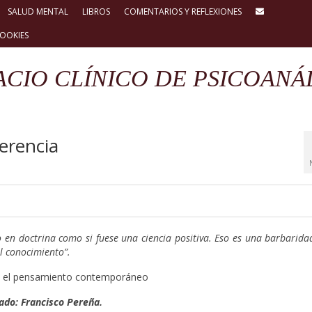
SALUD MENTAL
LIBROS
COMENTARIOS Y REFLEXIONES
COOKIES
ACIO CLÍNICO DE PSICOANÁL
erencia
o en doctrina como si fuese una ciencia positiva. Eso es una barbarida
l conocimiento”.
 en el pensamiento contemporáneo
tado: Francisco Pereña.