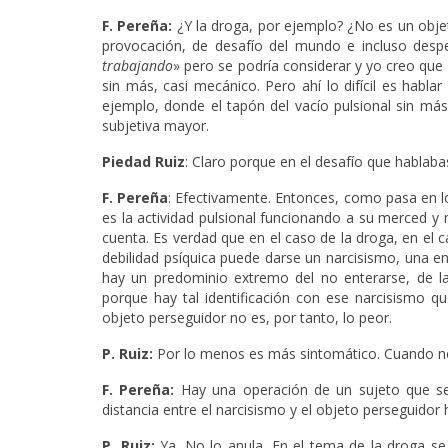
F. Pereña:
¿Y la droga, por ejemplo? ¿No es un obje
provocación, de desafío del mundo e incluso despe
trabajando
» pero se podría considerar y yo creo que
sin más, casi mecánico. Pero ahí lo difícil es habl
ejemplo, donde el tapón del vacío pulsional sin má
subjetiva mayor.
Piedad Ruiz
: Claro porque en el desafío que hablaba
F. Pereña
: Efectivamente. Entonces, como pasa en l
es la actividad pulsional funcionando a su merced y
cuenta. Es verdad que en el caso de la droga, en el 
debilidad psíquica puede darse un narcisismo, una e
hay un predominio extremo del no enterarse, de la
porque hay tal identificación con ese narcisismo 
objeto perseguidor no es, por tanto, lo peor.
P. Ruiz:
Por lo menos es más sintomático. Cuando no
F. Pereña:
Hay una operación de un sujeto que se 
distancia entre el narcisismo y el objeto perseguidor 
P. Ruiz:
Ya. No lo anula. En el tema de la droga se