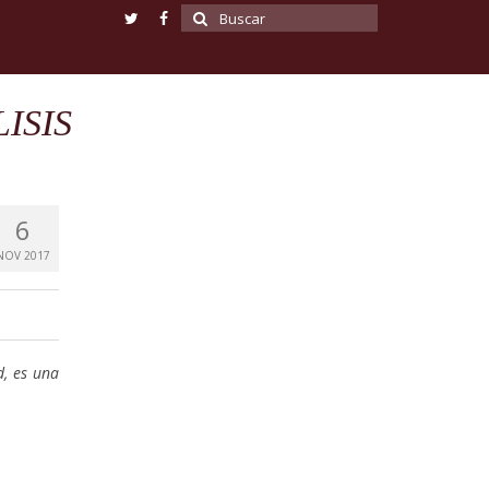
Buscar
por:
ISIS
6
NOV 2017
d, es una