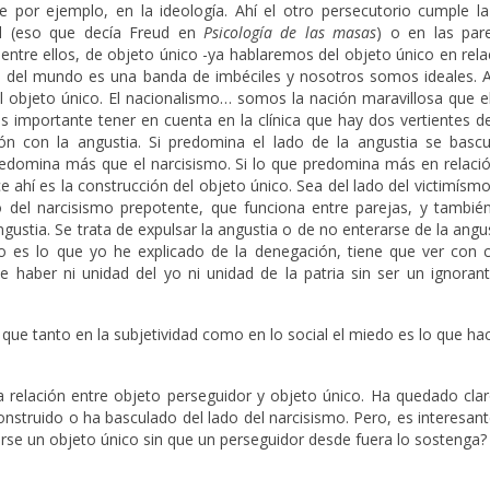
 ve por ejemplo, en la ideología. Ahí el otro persecutorio cumple l
nal (eso que decía Freud en
Psicología de las masas
) o en las par
entre ellos, de objeto único -ya hablaremos del objeto único en rel
to del mundo es una banda de imbéciles y nosotros somos ideales. A
l objeto único. El nacionalismo… somos la nación maravillosa que 
es importante tener en cuenta en la clínica que hay dos vertientes d
ión con la angustia. Si predomina el lado de la angustia se bascu
redomina más que el narcisismo. Si lo que predomina más en relació
 ahí es la construcción del objeto único. Sea del lado del victimísm
o del narcisismo prepotente, que funciona entre parejas, y también
ustia. Se trata de expulsar la angustia o de no enterarse de la angu
to es lo que yo he explicado de la denegación, tiene que ver con
 haber ni unidad del yo ni unidad de la patria sin ser un ignorante
r que tanto en la subjetividad como en lo social el miedo es lo que ha
a relación entre objeto perseguidor y objeto único. Ha quedado clar
nstruido o ha basculado del lado del narcisismo. Pero, es interesan
rse un objeto único sin que un perseguidor desde fuera lo sostenga?