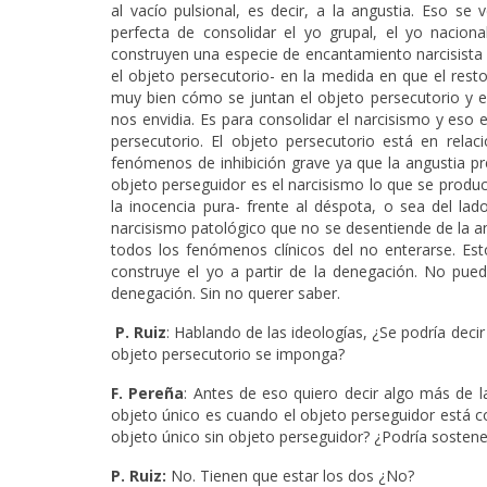
al vacío pulsional, es decir, a la angustia. Eso se
perfecta de consolidar el yo grupal, el yo nacio
construyen una especie de encantamiento narcisista 
el objeto persecutorio- en la medida en que el res
muy bien cómo se juntan el objeto persecutorio y e
nos envidia. Es para consolidar el narcisismo y eso 
persecutorio. El objeto persecutorio está en relac
fenómenos de inhibición grave ya que la angustia p
objeto perseguidor es el narcisismo lo que se produce
la inocencia pura- frente al déspota, o sea del lad
narcisismo patológico que no se desentiende de la ang
todos los fenómenos clínicos del no enterarse. Es
construye el yo a partir de la denegación. No puede
denegación. Sin no querer saber.
P.
Ruiz
: Hablando de las ideologías, ¿Se podría deci
objeto persecutorio se imponga?
F. Pereña
: Antes de eso quiero decir algo más de l
objeto único es cuando el objeto perseguidor está co
objeto único sin objeto perseguidor? ¿Podría sostene
P. Ruiz:
No. Tienen que estar los dos ¿No?