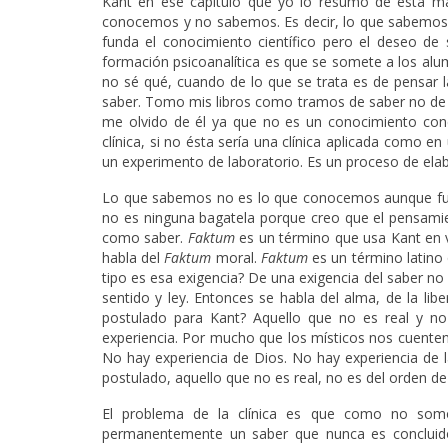
Kant en ese capítulo que yo lo resumo de esta 
conocemos y no sabemos. Es decir, lo que sabemos, 
funda el conocimiento científico pero el deseo d
formación psicoanalítica es que se somete a los al
no sé qué, cuando de lo que se trata es de pensar l
saber. Tomo mis libros como tramos de saber no de 
me olvido de él ya que no es un conocimiento conc
clínica, si no ésta sería una clínica aplicada como e
un experimento de laboratorio. Es un proceso de ela
Lo que sabemos no es lo que conocemos aunque fun
no es ninguna bagatela porque creo que el pensami
como saber.
Faktum
es un término que usa Kant en 
habla del
Faktum
moral.
Faktum
es un término latino 
tipo es esa exigencia? De una exigencia del saber n
sentido y ley. Entonces se habla del alma, de la lib
postulado para Kant? Aquello que no es real y no
experiencia. Por mucho que los místicos nos cuenten 
No hay experiencia de Dios. No hay experiencia de la
postulado, aquello que no es real, no es del orden de 
El problema de la clínica es que como no som
permanentemente un saber que nunca es concluido 