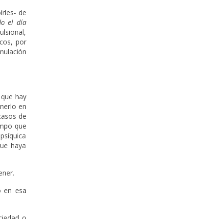
rles- de
do el día
ulsional,
cos, por
nulación
o que hay
nerlo en
 casos de
empo que
psíquica
Que haya
ener.
o en esa
ciedad o