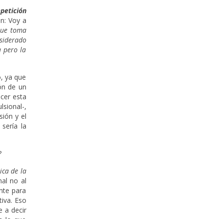
petición
n: Voy a
 que toma
nsiderado
a pero la
o, ya que
ión de un
acer esta
lsional-,
sión y el
sería la
?
tica de la
nal no al
nte para
tiva. Eso
 a decir