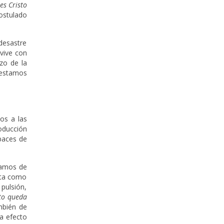
es Cristo
ostulado
 desastre
 vive con
zo de la
a estamos
os a las
roducción
paces de
lamos de
esta como
pulsión,
eto queda
mbién de
a efecto