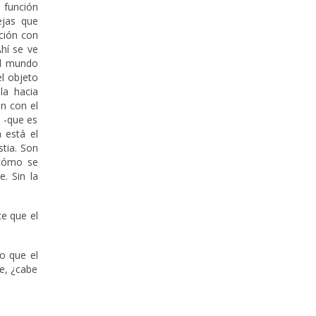
a función
ejas que
ación con
hí se ve
el mundo
el objeto
la hacia
n con el
o -que es
 está el
stia. Son
 cómo se
. Sin la
ce que el
o que el
te, ¿cabe