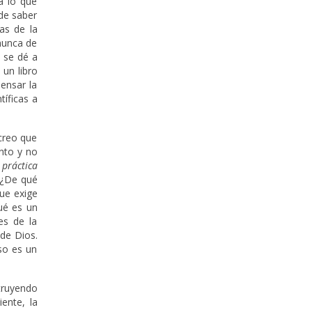
a lo que
de saber
as de la
nunca de
 se dé a
un libro
ensar la
tíficas a
creo que
nto y no
 práctica
. ¿De qué
ue exige
Qué es un
es de la
 de Dios.
Eso es un
ruyendo
ente, la