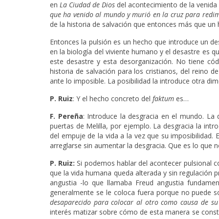
en
La Ciudad de Dios
del acontecimiento de la venida d
que ha venido al mundo y murió en la cruz para redi
de la historia de salvación que entonces más que un 
Entonces la pulsión es un hecho que introduce un des
en la biología del viviente humano y el desastre es q
este desastre y esta desorganización. No tiene có
historia de salvación para los cristianos, del reino de
ante lo imposible. La posibilidad la introduce otra di
P. Ruiz
: Y el hecho concreto del
faktum
es…
F. Pereña
: Introduce la desgracia en el mundo. La 
puertas de Melilla, por ejemplo. La desgracia la in
del empuje de la vida a la vez que su imposibilida
arreglarse sin aumentar la desgracia. Que es lo que
P. Ruiz:
Si podemos hablar del acontecer pulsional
que la vida humana queda alterada y sin regulación p
angustia -lo que llamaba Freud angustia fundamen
generalmente se le coloca fuera porque no puede sol
desaparecido para colocar al otro como causa de su
interés matizar sobre cómo de esta manera se constr