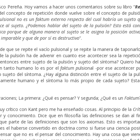
sco Pereña. Hoy vamos a hacer unos comentarios sobre su libro “
Re
del concepto de repetición donde vuelve sobre el concepto de pulsió
ulsional no es un faktum externo respecto del cual habría un sujeto
ce al sujeto. ¿Podemos hablar del sujeto de la pulsión? Esto está co
ica porque de alguna manera al sujeto se le asigna la posición activ
imparable y que de por sí es destructivo
”.
e que se repite el vacío pulsional y se repite la manera de taponarl
 de la pulsión ha de advenir en cuanto ese acontecer sea la repetic
 entonces entre sujeto de la pulsión y sujeto del síntoma? Quiero h
en tanto humano lo es por el
faktum p
ulsional -por ese acontecer pu
ujeto del síntoma. ¿Hay alguna distinción entre el sujeto de la pul
piamente humano y el síntoma lo más propio de cada sujeto? Esta 
araciones; La primera: ¿Qué es pensar? Y segunda; ¿Qué es un
Faktum
y crítico con Kant pero me ha enseñado cosas. Al principio de la
Crí
 y conocimiento. Dice que en filosofía las definiciones se dan al fi
que parte de las definiciones que son los axiomas. Esto es importa
s es el haberse convertido en doctrina como si fuese una ciencia posi
pensar que no es el pensar del conocimiento. Hay una cosa que viene