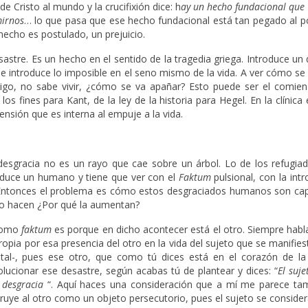
e Cristo al mundo y la crucifixión dice: h
ay un hecho fundacional
que 
mirnos
… lo que pasa que ese hecho fundacional está tan pegado al p
hecho es postulado, un prejuicio.
astre. Es un hecho en el sentido de la tragedia griega. Introduce un
ue introduce lo imposible en el seno mismo de la vida. A ver cómo se
digo, no sabe vivir, ¿cómo se va apañar? Esto puede ser el comien
 los fines para Kant, de la ley de la historia para Hegel. En la clínic
mensión que es interna al empuje a la vida.
desgracia no es un rayo que cae sobre un árbol. Lo de los refugiad
troduce un humano y tiene que ver con el
Faktum
pulsional, con la int
d. Entonces el problema es cómo estos desgraciados humanos son ca
 no hacen ¿Por qué la aumentan?
 como
faktum
es porque en dicho acontecer está el otro. Siempre hab
ropia por esa presencia del otro en la vida del sujeto que se manifi
tal-, pues ese otro, que como tú dices está en el corazón de la 
ucionar ese desastre, según acabas tú de plantear y dices: “
El suj
 desgracia
“. Aquí haces una consideración que a mí me parece ta
uye al otro como un objeto persecutorio, pues el sujeto se consider