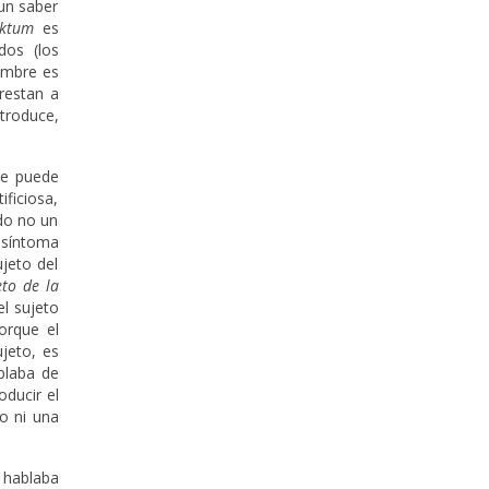
un saber
aktum
es
dos (los
hombre es
restan a
ntroduce,
Se puede
ficiosa,
ado no un
 síntoma
jeto del
to de la
l sujeto
orque el
ujeto, es
blaba de
oducir el
o ni una
 hablaba