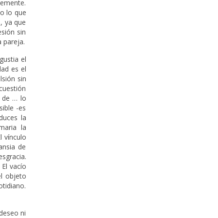
ntemente.
to lo que
, ya que
sión sin
a pareja.
gustia el
dad es el
lsión sin
cuestión
o de … lo
sible -es
duces la
maria la
l vínculo
ansia de
sgracia.
 El vacío
l objeto
otidiano.
 deseo ni