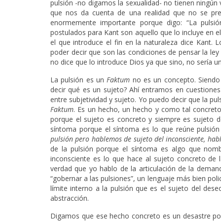
pulsión -no digamos la sexualidad- no tienen ningú
que nos da cuenta de una realidad que no se pre
enormemente importante porque digo: “La pulsi
postulados para Kant son aquello que lo incluye en el 
el que introduce el fin en la naturaleza dice Kant.
poder decir que son las condiciones de pensar la ley
no dice que lo introduce Dios ya que sino, no sería 
La pulsión es un
Faktum
no es un concepto. Siendo 
decir qué es un sujeto? Ahí entramos en cuestiones 
entre subjetividad y sujeto. Yo puedo decir que la pul
Faktum
. Es un hecho, un hecho y como tal concreto.
porque el sujeto es concreto y siempre es sujeto d
síntoma porque el síntoma es lo que reúne pulsión e
pulsión pero hablemos de sujeto del inconsciente, hab
de la pulsión porque el síntoma es algo que nombr
inconsciente es lo que hace al sujeto concreto de l
verdad que yo hablo de la articulación de la deman
“gobernar a las pulsiones”, un lenguaje más bien polic
límite interno a la pulsión que es el sujeto del des
abstracción.
Digamos que ese hecho concreto es un desastre por 