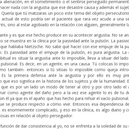
n la alienación, en el sometimiento o el sentirse perseguido permane
o hacer nada con la angustia que ese desastre causa y además el suje
 Quería que tú matizaras un poco este tema del objeto persecutorio
 actual de esto podría ser el paciente que rara vez acude a una se
rés, sino al estar agobiado en la relación con alguien, generalmente l
rtante y es que ese hecho produce en su acontecer angustia. No se an
so se muestra en la clínica por la pasividad ante la pulsión. La pasivi
el que hablaba Nietzsche. No sabe qué hacer con ese empuje de la pu
. Es pasividad ante el empuje de la pulsión, es pura angustia. La 
tual es situar la angustia ante lo imposible, lleva a situar del lad
 pulsional. Es decir, en un agente, en una causa. Tú colocas lo impo
o también- entonces si tú sitúas lo imposible como queja intro
a. Es la primera defensa ante la angustia y por ello es muy pri
 que eso significa en la historia de los sujetos y de la humanidad. E
r que es por un lado un modo de tener al otro y por otro lado el 
truir como agente del daño pero a la vez ese agente lo es de tu de
in él ya que es el apaño que has hecho para rehuir el vacío pulsional.
 que se produce respecto a cómo vivir. Entonces esa dependencia de
, es enormemente complicado, y eso en la clínica, es algo diario y c
osas en relación al objeto perseguidor.
unción de dar consistencia al yo, no se enfrenta a la soledad de su