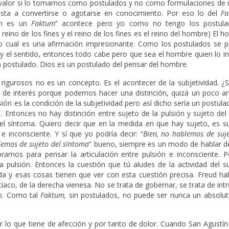
n valor si lo tomamos como postulados y no como formulaciones de 
sta a convertirse o agotarse en conocimiento. Por eso lo del
F
ón es un
Faktum
” acontece pero yo como no tengo los postula
reino de los fines y el reino de los fines es el reino del hombre) El 
 Lo cual es una afirmación impresionante. Como los postulados se p
 y el sentido, entonces todo cabe pero que sea el hombre quien lo i
un postulado. Dios es un postulado del pensar del hombre.
rigurosos no es un concepto. Es el acontecer de la subjetividad. ¿
de interés porque podemos hacer una distinción, quizá un poco arti
sión es la condición de la subjetividad pero así dicho sería un postul
 Entonces no hay distinción entre sujeto de la pulsión y sujeto del
el síntoma. Quiero decir que en la medida en que hay sujeto, es su
 inconsciente. Y sí que yo podría decir: “
Bien, no hablemos de suje
lemos de sujeto del síntoma
” bueno, siempre es un modo de hablar de
amos para pensar la articulación entre pulsión e inconsciente. P
a pulsión. Entonces la cuestión que tú aludes de la actividad del s
da y esas cosas tienen que ver con esta cuestión precisa. Freud ha
íaco, de la derecha vienesa. No se trata de gobernar, se trata de intr
eo. Como tal
Faktum,
sin postulados, no puede ser nunca un absolut
lo que tiene de afección y por tanto de dolor. Cuando San Agustín