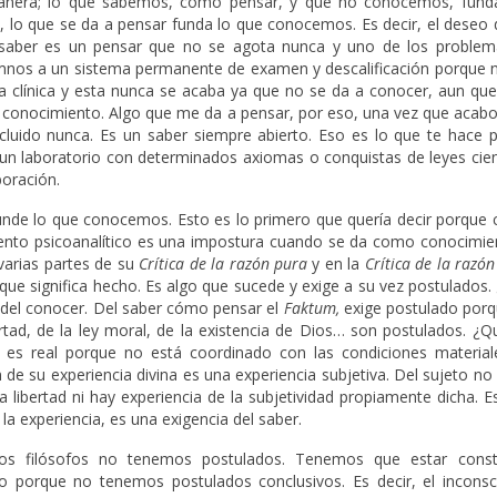
manera; lo que sabemos, como pensar, y que no conocemos, fund
lo que se da a pensar funda lo que conocemos. Es decir, el deseo 
e saber es un pensar que no se agota nunca y uno de los problem
umnos a un sistema permanente de examen y descalificación porque 
a clínica y esta nunca se acaba ya que no se da a conocer, aun que
conocimiento. Algo que me da a pensar, por eso, una vez que acabo 
luido nunca. Es un saber siempre abierto. Eso es lo que te hace p
n un laboratorio con determinados axiomas o conquistas de leyes cien
boración.
de lo que conocemos. Esto es lo primero que quería decir porque 
ento psicoanalítico es una impostura cuando se da como conocimie
varias partes de su
Crítica de la razón pura
y en la
Crítica de la razón
que significa hecho. Es algo que sucede y exige a su vez postulados
o del conocer. Del saber cómo pensar el
Faktum,
exige postulado porq
ertad, de la ley moral, de la existencia de Dios… son postulados. ¿
 es real porque no está coordinado con las condiciones material
de su experiencia divina es una experiencia subjetiva. Del sujeto no
 libertad ni hay experiencia de la subjetividad propiamente dicha. 
la experiencia, es una exigencia del saber.
os filósofos no tenemos postulados. Tenemos que estar const
porque no tenemos postulados conclusivos. Es decir, el inconsci