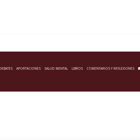
DEBATES
APORTACIONES
SALUD MENTAL
LIBROS
COMENTARIOS Y REFLEXIONES