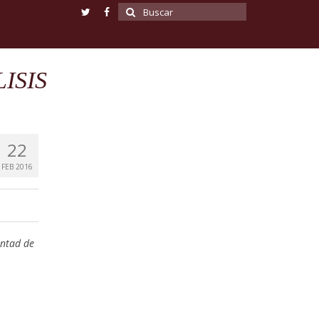
Buscar
por:
ISIS
22
FEB 2016
untad de