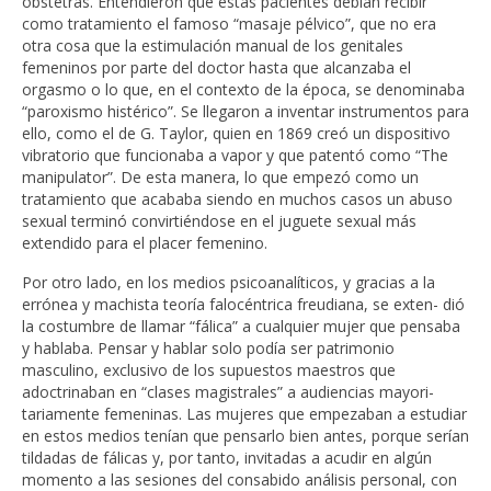
obstetras. Entendieron que estas pacientes debían recibir
como tratamiento el famoso “masaje pélvico”, que no era
otra cosa que la estimulación manual de los genitales
femeninos por parte del doctor hasta que alcanzaba el
orgasmo o lo que, en el contexto de la época, se denominaba
“paroxismo histérico”. Se llegaron a inventar instrumentos para
ello, como el de G. Taylor, quien en 1869 creó un dispositivo
vibratorio que funcionaba a vapor y que patentó como “The
manipulator”. De esta manera, lo que empezó como un
tratamiento que acababa siendo en muchos casos un abuso
sexual terminó convirtiéndose en el juguete sexual más
extendido para el placer femenino.
Por otro lado, en los medios psicoanalíticos, y gracias a la
errónea y machista teoría falocéntrica freudiana, se exten- dió
la costumbre de llamar “fálica” a cualquier mujer que pensaba
y hablaba. Pensar y hablar solo podía ser patrimonio
masculino, exclusivo de los supuestos maestros que
adoctrinaban en “clases magistrales” a audiencias mayori-
tariamente femeninas. Las mujeres que empezaban a estudiar
en estos medios tenían que pensarlo bien antes, porque serían
tildadas de fálicas y, por tanto, invitadas a acudir en algún
momento a las sesiones del consabido análisis personal, con