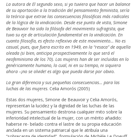
La autora de El segundo sexo, si yo tuviera que hacer un balance
de su aportación a la tradición del pensamiento feminista, sería
la teórica que extrae las consecuencias filosóficas más radicales
de la lógica de la vindicación. Desde ese punto de vista, Simone
de Beauvoir ha sido la filósofa del movimiento sufragista, que
tuvo su eje de articulación fundamental en la vindicación. En
cuanto filosofía, es efecto reflexivo de este movimiento… No es
casual, pues, que fuera escrito en 1949, en la “resaca” de aquella
oleada (si bien, anticipa prospectivamente lo que será el
neofeminismo de los 70). Las mujeres han de ser incluidas en lo
genéricamente humano, lo cual, ni en su tiempo, ni siquiera
ahora –¡no se olvide! es algo que pueda darse por obvio.
La gran diferencia y sus pequeñas consecuencias… para las
luchas de las mujeres
. Celia Amorós (2005)
Estas dos mujeres, Simone de Beauvoir y Celia Amorós,
representan la lucidez y la dignidad de las luchas de las
mujeres. Su pensamiento destrona cualquier mito sobre la
inferioridad intelectual de la mujer, con un mérito añadido:
haberse re- belado contra el lastre de su propia educación
anclada en un sistema patriarcal que le atribuía una
“sobrecarga de identidad”, formulación de Michèle Le Doeuff