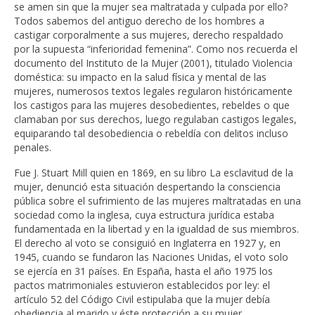
se amen sin que la mujer sea maltratada y culpada por ello?
Todos sabemos del antiguo derecho de los hombres a
castigar corporalmente a sus mujeres, derecho respaldado
por la supuesta “inferioridad femenina”. Como nos recuerda el
documento del Instituto de la Mujer (2001), titulado Violencia
doméstica: su impacto en la salud física y mental de las
mujeres, numerosos textos legales regularon históricamente
los castigos para las mujeres desobedientes, rebeldes o que
clamaban por sus derechos, luego regulaban castigos legales,
equiparando tal desobediencia o rebeldía con delitos incluso
penales.
Fue J. Stuart Mill quien en 1869, en su libro La esclavitud de la
mujer, denunció esta situación despertando la consciencia
pública sobre el sufrimiento de las mujeres maltratadas en una
sociedad como la inglesa, cuya estructura jurídica estaba
fundamentada en la libertad y en la igualdad de sus miembros.
El derecho al voto se consiguió en Inglaterra en 1927 y, en
1945, cuando se fundaron las Naciones Unidas, el voto solo
se ejercía en 31 países. En España, hasta el año 1975 los
pactos matrimoniales estuvieron establecidos por ley: el
artículo 52 del Código Civil estipulaba que la mujer debía
obediencia al marido y éste protección a su mujer.