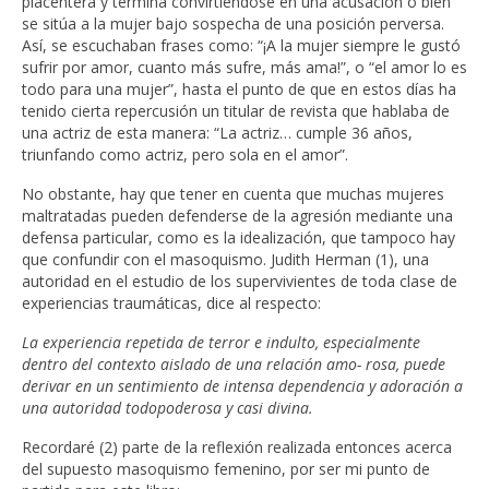
placentera y termina convirtiéndose en una acusación o bien
se sitúa a la mujer bajo sospecha de una posición perversa.
Así, se escuchaban frases como: “¡A la mujer siempre le gustó
sufrir por amor, cuanto más sufre, más ama!”, o “el amor lo es
todo para una mujer”, hasta el punto de que en estos días ha
tenido cierta repercusión un titular de revista que hablaba de
una actriz de esta manera: “La actriz… cumple 36 años,
triunfando como actriz, pero sola en el amor”.
No obstante, hay que tener en cuenta que muchas mujeres
maltratadas pueden defenderse de la agresión mediante una
defensa particular, como es la idealización, que tampoco hay
que confundir con el masoquismo. Judith Herman (1), una
autoridad en el estudio de los supervivientes de toda clase de
experiencias traumáticas, dice al respecto:
La experiencia repetida de terror e indulto, especialmente
dentro del contexto aislado de una relación amo- rosa, puede
derivar en un sentimiento de intensa dependencia y adoración a
una autoridad todopoderosa y casi divina.
Recordaré (2) parte de la reflexión realizada entonces acerca
del supuesto masoquismo femenino, por ser mi punto de