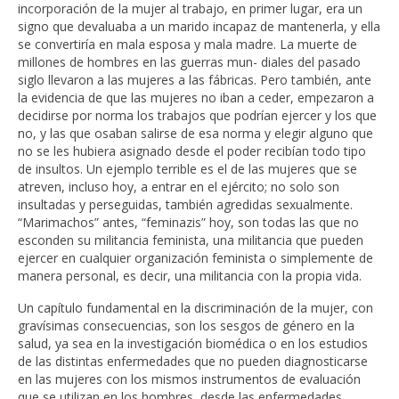
incorporación de la mujer al trabajo, en primer lugar, era un
signo que devaluaba a un marido incapaz de mantenerla, y ella
se convertiría en mala esposa y mala madre. La muerte de
millones de hombres en las guerras mun- diales del pasado
siglo llevaron a las mujeres a las fábricas. Pero también, ante
la evidencia de que las mujeres no iban a ceder, empezaron a
decidirse por norma los trabajos que podrían ejercer y los que
no, y las que osaban salirse de esa norma y elegir alguno que
no se les hubiera asignado desde el poder recibían todo tipo
de insultos. Un ejemplo terrible es el de las mujeres que se
atreven, incluso hoy, a entrar en el ejército; no solo son
insultadas y perseguidas, también agredidas sexualmente.
“Marimachos” antes, “feminazis” hoy, son todas las que no
esconden su militancia feminista, una militancia que pueden
ejercer en cualquier organización feminista o simplemente de
manera personal, es decir, una militancia con la propia vida.
Un capítulo fundamental en la discriminación de la mujer, con
gravísimas consecuencias, son los sesgos de género en la
salud, ya sea en la investigación biomédica o en los estudios
de las distintas enfermedades que no pueden diagnosticarse
en las mujeres con los mismos instrumentos de evaluación
que se utilizan en los hombres, desde las enfermedades