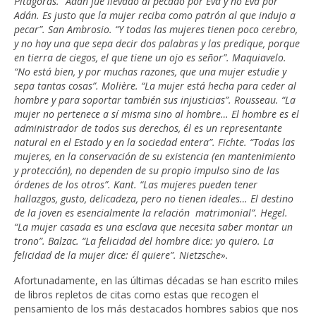
Pitágoras. “Adán fue llevado al pecado por Eva y no Eva por
Adán. Es justo que la mujer reciba como patrón al que indujo a
pecar”. San Ambrosio. “Y todas las mujeres tienen poco cerebro,
y no hay una que sepa decir dos palabras y las predique, porque
en tierra de ciegos, el que tiene un ojo es señor”. Maquiavelo.
“No está bien, y por muchas razones, que una mujer estudie y
sepa tantas cosas”. Molière. “La mujer está hecha para ceder al
hombre y para soportar también sus injusticias”. Rousseau. “La
mujer no pertenece a sí misma sino al hombre… El hombre es el
administrador de todos sus derechos, él es un representante
natural en el Estado y en la sociedad entera”. Fichte. “Todas las
mujeres, en la conservación de su existencia (en mantenimiento
y protección), no dependen de su propio impulso sino de las
órdenes de los otros”. Kant. “Las mujeres pueden tener
hallazgos, gusto, delicadeza, pero no tienen ideales… El destino
de la joven es esencialmente la relación matrimonial”. Hegel.
“La mujer casada es una esclava que necesita saber montar un
trono”. Balzac. “La felicidad del hombre dice: yo quiero. La
felicidad de la mujer dice: él quiere”. Nietzsche».
Afortunadamente, en las últimas décadas se han escrito miles
de libros repletos de citas como estas que recogen el
pensamiento de los más destacados hombres sabios que nos