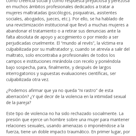
como creencia social y como respuesta prejuiciosa y perezosa
en muchos ámbitos profesionales dedicados a tratar a
mujeres maltratadas (psicólogos, psiquiatras, asistentes
sociales, abogados, jueces, etc.). Por ello, se ha hablado de
una revictimización institucional que llevó a muchas mujeres a
abandonar el tratamiento o a retirar sus denuncias ante la
falta absoluta de apoyo y acogimiento o por miedo a ser
perjudicadas cruelmente. El “mundo al revés”, la víctima era
culpabilizada por su maltratador y, cuando se atrevía a salir del
maltrato, solo encontraba a profesionales de todos los
campos e instituciones mirándola con recelo y poniéndola
bajo sospecha, para, finalmente, y después de largos
interrogatorios y supuestas evaluaciones científicas, ser
culpabilizada otra vez.
¿Podemos afirmar que ya no queda “ni rastro” de esta
aberración? ¿Y qué decir de la violencia en la intimidad sexual
de la pareja?
Este tipo de violencia no ha sido rechazado socialmente. La
presión que ejerce un hombre sobre una mujer para mantener
relaciones sexuales, usando amenazas o imponiéndose a la
fuerza, tiene un doble impacto traumático. En primer lugar, por