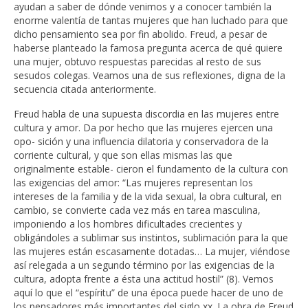
ayudan a saber de dónde venimos y a conocer también la
enorme valentía de tantas mujeres que han luchado para que
dicho pensamiento sea por fin abolido. Freud, a pesar de
haberse planteado la famosa pregunta acerca de qué quiere
una mujer, obtuvo respuestas parecidas al resto de sus
sesudos colegas. Veamos una de sus reflexiones, digna de la
secuencia citada anteriormente.
Freud habla de una supuesta discordia en las mujeres entre
cultura y amor. Da por hecho que las mujeres ejercen una
opo- sición y una influencia dilatoria y conservadora de la
corriente cultural, y que son ellas mismas las que
originalmente estable- cieron el fundamento de la cultura con
las exigencias del amor: “Las mujeres representan los
intereses de la familia y de la vida sexual, la obra cultural, en
cambio, se convierte cada vez más en tarea masculina,
imponiendo a los hombres dificultades crecientes y
obligándoles a sublimar sus instintos, sublimación para la que
las mujeres están escasamente dotadas… La mujer, viéndose
así relegada a un segundo término por las exigencias de la
cultura, adopta frente a ésta una actitud hostil” (8). Vemos
aquí lo que el “espíritu” de una época puede hacer de uno de
los pensadores más importantes del siglo xx. La obra de Freud