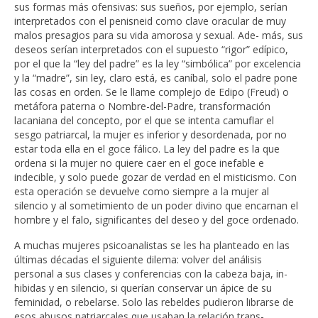
sus formas más ofensivas: sus sueños, por ejemplo, serían
interpretados con el penisneid como clave oracular de muy
malos presagios para su vida amorosa y sexual. Ade- más, sus
deseos serían interpretados con el supuesto “rigor” edípico,
por el que la “ley del padre” es la ley “simbólica” por excelencia
y la “madre”, sin ley, claro está, es caníbal, solo el padre pone
las cosas en orden. Se le llame complejo de Edipo (Freud) o
metáfora paterna o Nombre-del-Padre, transformación
lacaniana del concepto, por el que se intenta camuflar el
sesgo patriarcal, la mujer es inferior y desordenada, por no
estar toda ella en el goce fálico. La ley del padre es la que
ordena si la mujer no quiere caer en el goce inefable e
indecible, y solo puede gozar de verdad en el misticismo. Con
esta operación se devuelve como siempre a la mujer al
silencio y al sometimiento de un poder divino que encarnan el
hombre y el falo, significantes del deseo y del goce ordenado.
A muchas mujeres psicoanalistas se les ha planteado en las
últimas décadas el siguiente dilema: volver del análisis
personal a sus clases y conferencias con la cabeza baja, in-
hibidas y en silencio, si querían conservar un ápice de su
feminidad, o rebelarse. Solo las rebeldes pudieron librarse de
esos abusos patriarcales que usaban la relación trans-