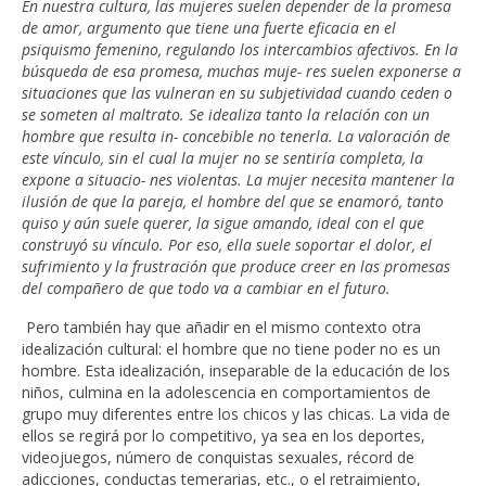
En nuestra cultura, las mujeres suelen depender de la promesa
de amor, argumento que tiene una fuerte eficacia en el
psiquismo femenino, regulando los intercambios afectivos. En la
búsqueda de esa promesa, muchas muje- res suelen exponerse a
situaciones que las vulneran en su subjetividad cuando ceden o
se someten al maltrato. Se idealiza tanto la relación con un
hombre que resulta in- concebible no tenerla. La valoración de
este vínculo, sin el cual la mujer no se sentiría completa, la
expone a situacio- nes violentas. La mujer necesita mantener la
ilusión de que la pareja, el hombre del que se enamoró, tanto
quiso y aún suele querer, la sigue amando, ideal con el que
construyó su vínculo. Por eso, ella suele soportar el dolor, el
sufrimiento y la frustración que produce creer en las promesas
del compañero de que todo va a cambiar en el futuro.
Pero también hay que añadir en el mismo contexto otra
idealización cultural: el hombre que no tiene poder no es un
hombre. Esta idealización, inseparable de la educación de los
niños, culmina en la adolescencia en comportamientos de
grupo muy diferentes entre los chicos y las chicas. La vida de
ellos se regirá por lo competitivo, ya sea en los deportes,
videojuegos, número de conquistas sexuales, récord de
adicciones, conductas temerarias, etc., o el retraimiento,