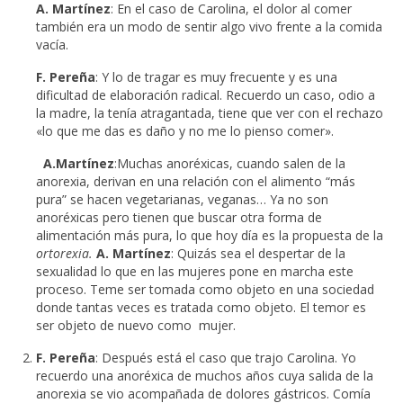
A. Martínez
: En el caso de Carolina, el dolor al comer
también era un modo de sentir algo vivo frente a la comida
vacía.
F. Pereña
: Y lo de tragar es muy frecuente y es una
dificultad de elaboración radical. Recuerdo un caso, odio a
la madre, la tenía atragantada, tiene que ver con el rechazo
«lo que me das es daño y no me lo pienso comer».
A.Martínez
:Muchas anoréxicas, cuando salen de la
anorexia, derivan en una relación con el alimento “más
pura” se hacen vegetarianas, veganas… Ya no son
anoréxicas pero tienen que buscar otra forma de
alimentación más pura, lo que hoy día es la propuesta de la
ortorexia.
A. Martínez
: Quizás sea el despertar de la
sexualidad lo que en las mujeres pone en marcha este
proceso. Teme ser tomada como objeto en una sociedad
donde tantas veces es tratada como objeto. El temor es
ser objeto de nuevo como mujer.
F. P
ereña
: Después está el caso que trajo Carolina. Yo
recuerdo una anoréxica de muchos años cuya salida de la
anorexia se vio acompañada de dolores gástricos. Comía