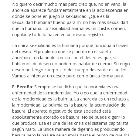
No quiero decir mucho más pero creo que, no en vano, la
anorexia aparece fundamentalmente en la adolescencia en
dónde se pone en juego la sexualidad. ¿Qué es la
sexualidad humana? bueno para mí no hay más sexualidad
que la humana. La sexualidad animal es un chiste: comen,
copulan y todo lo hacen en un mismo registro.
La única sexualidad es la humana porque funciona a través
del deseo. El problema que se plantea en el sujeto
anoréxico, en la adolescencia con el deseo es que, si
hablamos de deseo no podemos hablar de cuerpo. Si tengo
deseo no tengo cuerpo. ¡Lo del cuerpo deseante es un lío!
Vamos a intentar un deseo puro como única forma pura.
F. Pereña
: Siempre se ha dicho que la anorexia es una
enfermedad de la modernidad. Yo creo que la enfermedad
de la modernidad es la bulimia. La anorexia es un rechazo a
la modernidad. La bulimia es la basura, la acumulación de
basura. El aparato digestivo de esta sociedad está
absolutamente atorado de basura. No se puede digerir lo
que produce. Esa es una de las crisis del sistema capitalista
según Marx. La única manera de digerirlo es produciendo
basura pero la basura se acumula hasta el punto de que los