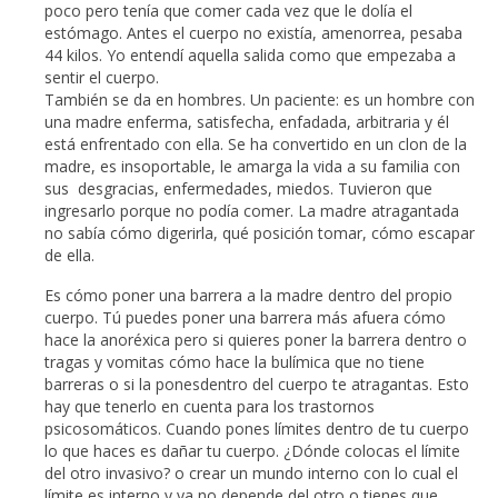
poco pero tenía que comer cada vez que le dolía el
estómago. Antes el cuerpo no existía, amenorrea, pesaba
44 kilos. Yo entendí aquella salida como que empezaba a
sentir el cuerpo.
También se da en hombres. Un paciente: es un hombre con
una madre enferma, satisfecha, enfadada, arbitraria y él
está enfrentado con ella. Se ha convertido en un clon de la
madre, es insoportable, le amarga la vida a su familia con
sus desgracias, enfermedades, miedos. Tuvieron que
ingresarlo porque no podía comer. La madre atragantada
no sabía cómo digerirla, qué posición tomar, cómo escapar
de ella.
Es cómo poner una barrera a la madre dentro del propio
cuerpo. Tú puedes poner una barrera más afuera cómo
hace la anoréxica pero si quieres poner la barrera dentro o
tragas y vomitas cómo hace la bulímica que no tiene
barreras o si la ponesdentro del cuerpo te atragantas. Esto
hay que tenerlo en cuenta para los trastornos
psicosomáticos. Cuando pones límites dentro de tu cuerpo
lo que haces es dañar tu cuerpo. ¿Dónde colocas el límite
del otro invasivo? o crear un mundo interno con lo cual el
límite es interno y ya no depende del otro o tienes que