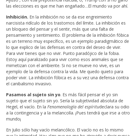
las elecciones es que me han engañado…El mundo va por ahí.
Inhibición.
En la inhibición no se da ese engreimiento
narcisista ridículo de los trastornos del límite. La inhibición es
un bloqueo del pensar y el sentir, más que una falta de
pensamiento y sentimiento. El problema de la inhibición fóbica
es un terreno muy específico, es un ejemplo paradigmático de
lo que explico de las defensas en contra del deseo de vivir.
Para vivir tienes que no vivir. Punto paradójico de la fobia.
Estoy aquí paralizado para vivir como esos animales que se
mimetizan con el ambiente. Si no se mueve no vive, es un
ejemplo de la defensa contra la vida. Me quedo quieto para
poder vivir. La inhibición fóbica es a su vez una defensa contra
el canibalismo invasivo.
Pasamos al sujeto sin yo
. Es más fácil pensar el yo sin
sujeto que el sujeto sin yo. Sería la subjetividad absoluta de
Hegel, el vacío. En la
Fenomenología del espíritu
declara su odio
a la contingencia y a la melancolía. ¡Pues tendrá que irse a otro
mundo¡
En Julio sólo hay vacío melancólico. El vacío no es lo mismo
que la intimidad. Hay algo que no me he atrevido a decir nunca