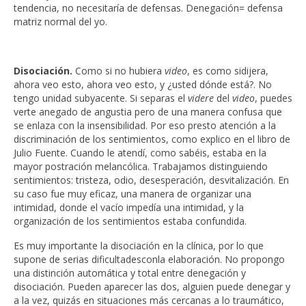
tendencia, no necesitaría de defensas. Denegación= defensa
matriz normal del yo.
Disociación.
Como si no hubiera
video
, es como sidijera,
ahora veo esto, ahora veo esto, y ¿usted dónde está?. No
tengo unidad subyacente. Si separas el
videre
del
video
, puedes
verte anegado de angustia pero de una manera confusa que
se enlaza con la insensibilidad. Por eso presto atención a la
discriminación de los sentimientos, como explico en el libro de
Julio Fuente. Cuando le atendí, como sabéis, estaba en la
mayor postración melancólica. Trabajamos distinguiendo
sentimientos: tristeza, odio, desesperación, desvitalización. En
su caso fue muy eficaz, una manera de organizar una
intimidad, donde el vacío impedía una intimidad, y la
organización de los sentimientos estaba confundida.
Es muy importante la disociación en la clínica, por lo que
supone de serias dificultadesconla elaboración. No propongo
una distinción automática y total entre denegación y
disociación. Pueden aparecer las dos, alguien puede denegar y
a la vez, quizás en situaciones más cercanas a lo traumático,