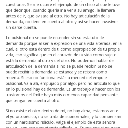
cuestionar. Se me ocurre el ejemplo de un chico al que le tuve
que decir que, cuando quería ir a ver a su amigo, le llamara
antes de ir, que avisara al otro. No hay articulación de la
demanda, no tiene en cuenta al otro y así se hacen invasivos
sin darse cuenta.
Lo pulsional no se puede entender sin su estatuto de
demanda porque al ser la expresión de una vida alterada, en la
cual, el otro está dentro de ti como expropiación de tu propia
vida, eso significa que en el corazón de tu vida como sujeto
está la demanda al otro y del otro. No podemos hablar de
articulación de la demanda si no se puede recibir. Si no se
puede recibir la demanda se estanca y se reitera como
muerta. Si eso no funciona estás a merced del empuje
pulsional. Va a allí, empujado por algo, pero no articula lo que
en lo pulsional hay de demanda. Es un trabajo a hacer con los
trastornos del límite haya más o menos capacidad pensante,
que tengan en cuenta al otro.
Si no existe el otro dentro de mí, no hay alma, estamos ante
el yo ortopédico, no se trata de subnormales, y lo compensan
con un narcisismo ridículo, valga el ejemplo de esta señora
Ayuso , con esa prepotencia ridícula, o, Trump con si no gano