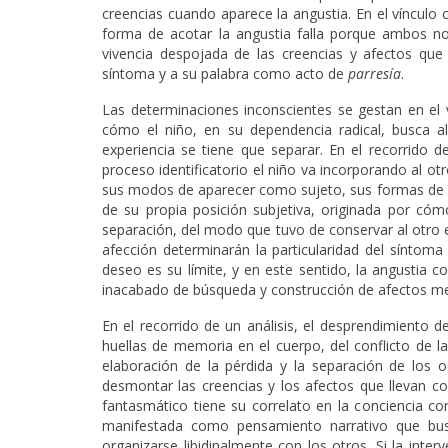
creencias cuando aparece la angustia. En el vínculo 
forma de acotar la angustia falla porque ambos no 
vivencia despojada de las creencias y afectos qu
síntoma y a su palabra como acto de
parresía
.
Las determinaciones inconscientes se gestan en el v
cómo el niño, en su dependencia radical, busca a
experiencia se tiene que separar. En el recorrido d
proceso identificatorio el niño va incorporando al o
sus modos de aparecer como sujeto, sus formas de cui
de su propia posición subjetiva, originada por cóm
separación, del modo que tuvo de conservar al otro e
afección determinarán la particularidad del síntoma 
deseo es su límite, y en este sentido, la angustia 
inacabado de búsqueda y construcción de afectos med
En el recorrido de un análisis, el desprendimiento 
huellas de memoria en el cuerpo, del conflicto de la
elaboración de la pérdida y la separación de los 
desmontar las creencias y los afectos que llevan c
fantasmático tiene su correlato en la conciencia co
manifestada como pensamiento narrativo que bus
organizarse libidinalmente con los otros. Si la inte