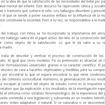
en la idea de que la satisfacción de las necesidades del bebé por pa
ud mental del infante. Este discurso ha repercutido clínica y socia
tad o trastorno que sufriera el niño. Los hallazgos describen y prescr
l que se tiende a poner excesivo énfasis en la influencia de la ma
tá constituida la sociedad. Pero a su vez, se responsabiliza a la mad
.
e del trabajo con niños se ha incorporado la importancia del víncu
ste hallazgo radica en el papel activo del niño en la construcción del
 como objeto de la satisfacción. Lo que le da valor a su r
la madre.
trata de describir y verificar el proceso de construcción de los 
io. Al igual que otros modelos Psi su pretensión es alcanzar un r
er formulaciones universales gracias a su carácter científico. El p
os vínculos de cara a hacerlos objetivables y medibles para su compr
e por encontrar lo que se espera encontrar lo que viene condicion
 del contexto sociocultural. Asimismo, la generalización de los resu
se escapan al control del objeto de estudio como es la respuesta su
retativo que da explicación a los resultados de la investigación exp
te el síntoma como estatuto fenomenológico de la experiencia del p
a queda sometida a una legislación y subsumida en un modelo teleoló
esto orden adaptativo o natural. Si se naturaliza o se descontextu