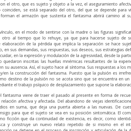
con el otro, que es sujeto y objeto a la vez, el aseguramiento afec
coinciden, se está separado del otro, del que se depende para viv
e forman el armazón que sustenta el fantasma abrirá camino al su
ínculo, en el modo de sentirse con la madre o las figuras significa
l otro al tiempo que lo rehuye, ya que para hacerse sujeto de s
e elaboración de la pérdida que implica la separación se hace sujet
tro, en sus demandas, sus respuestas, sus deseos, sus estrategias de
dar, en la expresión y modulación de la agresividad, desde la parti
o quedaron inscritas las huellas mnémicas resultantes de la experi
n su ausencia. Así, el sujeto hace al síntoma. Sus respuestas a los
y/en la construcción del fantasma. Puesto que la pulsión es irrefre
como destino de la pulsión no se acota sino que se encuentra en un
iante el trabajo psíquico de desplazamiento que supone la elaborac
del fantasma viene de traer el pasado al presente en forma de recue
 relación afectiva y afectada. Del abandono de viejas identificacion
odios en suma, que deja una puerta abierta a las nuevas. De cues
onsigo para que el sujeto se vea en su posición sintomática. El co
mo ficción que da continuidad de existencia, es decir, como identid
ca y construye un nuevo relato repetido de si mismo en el in
rvención se detiene en el proceso de inscripción y articulación de l