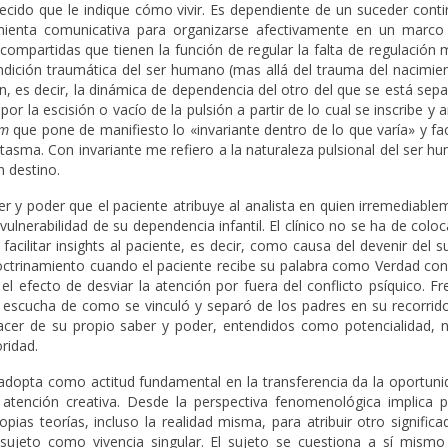
ecido que le indique cómo vivir. Es dependiente de un suceder conti
mienta comunicativa para organizarse afectivamente en un marco c
s compartidas que tienen la función de regular la falta de regulación
ición traumática del ser humano (mas allá del trauma del nacimient
ión, es decir, la dinámica de dependencia del otro del que se está sep
r la escisión o vacío de la pulsión a partir de lo cual se inscribe y ar
um
que pone de manifiesto lo «invariante dentro de lo que varía» y fac
asma. Con invariante me refiero a la naturaleza pulsional del ser h
n destino.
er y poder que el paciente atribuye al analista en quien irremediabl
ulnerabilidad de su dependencia infantil. El clínico no se ha de col
acilitar insights al paciente, es decir, como causa del devenir del s
octrinamiento cuando el paciente recibe su palabra como Verdad con
l efecto de desviar la atención por fuera del conflicto psíquico. Fr
a escucha de como se vinculó y separó de los padres en su recorrido 
hacer de su propio saber y poder, entendidos como potencialidad,
oridad.
 adopta como actitud fundamental en la transferencia da la oportuni
 atención creativa. Desde la perspectiva fenomenológica implica 
pias teorías, incluso la realidad misma, para atribuir otro significa
 sujeto como vivencia singular. El sujeto se cuestiona a sí mismo