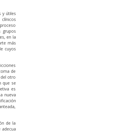
 y útiles
 clínicos
n proceso
s grupos
es, en la
parte más
 de cuyos
dicciones
o toma de
 del otro
en que se
etiva es
una nueva
ificación
lanteada,
ón de la
se adecua