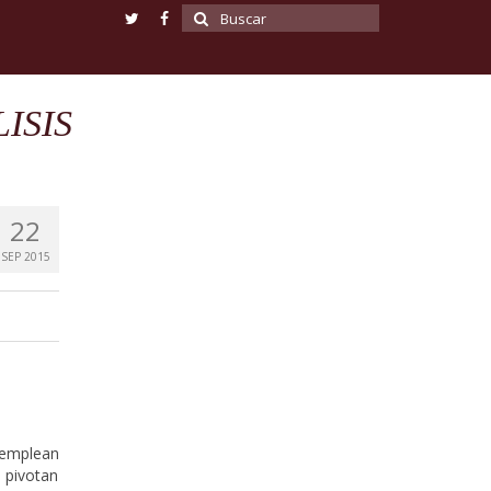
Buscar
por:
ISIS
22
SEP 2015
 emplean
e pivotan