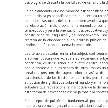
psicología, se descarta la posibilidad de cambio y la 
Se ha planteando que los modelos psicoanalíticos de
para la clínica psicoanalítica porque la técnica ter
como los trastornos del límite, pueden ayudar a que
de elaboración más propiamente entendido como tr
terapéuticos y para la orientación psicoeducativa cuy
construcción del psiquismo y del conocimiento. Una c
creativa de la elaboración al no incluir la pulsión e
modos de afección da cuenta la repetición.
Las terapias basadas en la intersubjetividad centra
afectivas, buscan que acceda a su experiencia subje
conciencia, es decir, saber que el otro es otro, sabe
con la distancia que les separa del otro. Implica un
señala la posición del sujeto. Abordar así la di
característico de los trastornos del límite, permite
atribución de significados sobre el mundo y en la for
subjetiva que redirecciona la inscripción de la demand
esta forma de proceder se asemeja más a la construcci
El concepto de pulsión es fundamental, porque expre
naturaleza como origen, ni a la adaptación social c