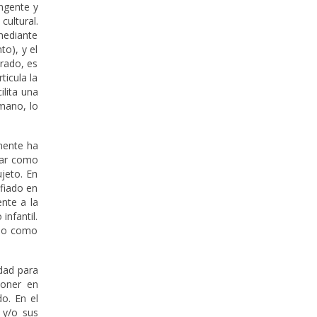
ngente y
ultural.
 mediante
o), y el
arado, es
ticula la
ilita una
umano, lo
emente ha
ocar como
ujeto. En
fiado en
ente a la
infantil.
 no como
dad para
poner en
do. En el
 y/o sus