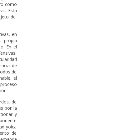
tivo como
ir. Esta
jeto del
tivas, en
u propia
o. En el
fensivas,
cularidad
encia de
 modos de
nable, el
 proceso
ión.
rdos, de
es por la
tionar y
mponente
ad yoica
tento de
a demanda