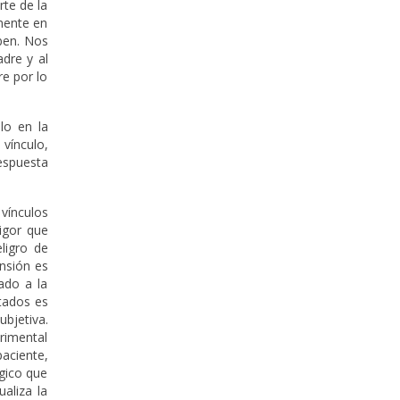
rte de la
lmente en
iben. Nos
dre y al
re por lo
lo en la
 vínculo,
espuesta
vínculos
igor que
eligro de
ensión es
ado a la
ltados es
bjetiva.
erimental
aciente,
gico que
aliza la