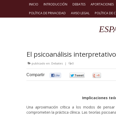
INICIO
INTRODUCCIÓN
DEBATES
APORTACIONES
POLÍTICA DE PRIVACIDAD
AVISO LEGAL
POLÍTICA DE 
ESP
El psicoanálisis interpretativ
publicado en:
Debates
|
0
Compartir
0
0
0
Implicaciones teó
Una aproximación crítica a los modos de pensar
comprometen la práctica clínica. Las teorías psicoan