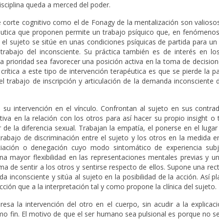
disciplina queda a merced del poder.
 corte cognitivo como el de Fonagy de la mentalización son valiosos
apéutica que proponen permite un trabajo psíquico que, en fenómenos
 el sujeto se sitúe en unas condiciones psíquicas de partida para u
abajo del inconsciente. Su práctica también es de interés en lo
a prioridad sea favorecer una posición activa en la toma de decision
rítica a este tipo de intervención terapéutica es que se pierde la 
n el trabajo de inscripción y articulación de la demanda inconsciente
n su intervención en el vínculo. Confrontan al sujeto en sus contra
tiva en la relación con los otros para así hacer su propio insight 
r de la diferencia sexual. Trabajan la empatía, el ponerse en el lugar
 trabajo de discriminación entre el sujeto y los otros en la medida 
sociación o denegación cuyo modo sintomático de experiencia subj
 una mayor flexibilidad en las representaciones mentales previas y 
ma de sentir a los otros y sentirse respecto de ellos. Supone una rect
a inconsciente y sitúa al sujeto en la posibilidad de la acción. Así p
ón que a la interpretación tal y como propone la clínica del sujeto.
sa la intervención del otro en el cuerpo, sin acudir a la explicaci
omo fin. El motivo de que el ser humano sea pulsional es porque no 