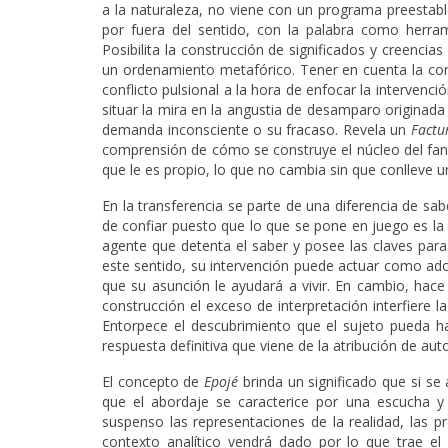
a la naturaleza, no viene con un programa preestabl
por fuera del sentido, con la palabra como herra
Posibilita la construcción de significados y creencia
un ordenamiento metafórico. Tener en cuenta la cond
conflicto pulsional a la hora de enfocar la intervenc
situar la mira en la angustia de desamparo originada po
demanda inconsciente o su fracaso. Revela un
Fact
comprensión de cómo se construye el núcleo del fant
que le es propio, lo que no cambia sin que conlleve u
En la transferencia se parte de una diferencia de sab
de confiar puesto que lo que se pone en juego es la v
agente que detenta el saber y posee las claves para f
este sentido, su intervención puede actuar como ad
que su asunción le ayudará a vivir. En cambio, hace e
construcción el exceso de interpretación interfiere l
Entorpece el descubrimiento que el sujeto pueda 
respuesta definitiva que viene de la atribución de aut
El concepto de
Epojé
brinda un significado que si se
que el abordaje se caracterice por una escucha y
suspenso las representaciones de la realidad, las pro
contexto analítico vendrá dado por lo que trae el