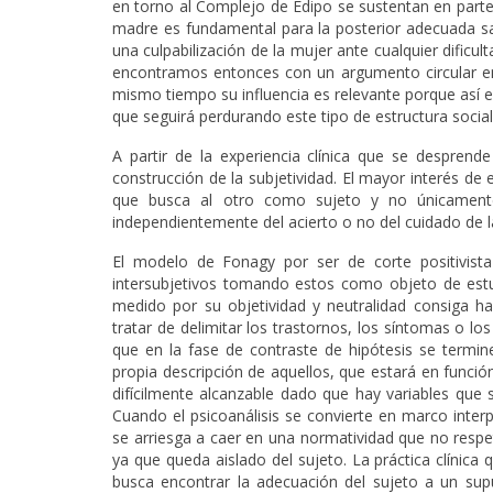
en torno al Complejo de Edipo se sustentan en parte 
madre es fundamental para la posterior adecuada sal
una culpabilización de la mujer ante cualquier dificul
encontramos entonces con un argumento circular en e
mismo tiempo su influencia es relevante porque así es
que seguirá perdurando este tipo de estructura social
A partir de la experiencia clínica que se desprend
construcción de la subjetividad. El mayor interés de e
que busca al otro como sujeto y no únicamente
independientemente del acierto o no del cuidado de 
El modelo de Fonagy por ser de corte positivista 
intersubjetivos tomando estos como objeto de estud
medido por su objetividad y neutralidad consiga hac
tratar de delimitar los trastornos, los síntomas o l
que en la fase de contraste de hipótesis se termin
propia descripción de aquellos, que estará en función
difícilmente alcanzable dado que hay variables que 
Cuando el psicoanálisis se convierte en marco interp
se arriesga a caer en una normatividad que no respe
ya que queda aislado del sujeto. La práctica clínic
busca encontrar la adecuación del sujeto a un supu