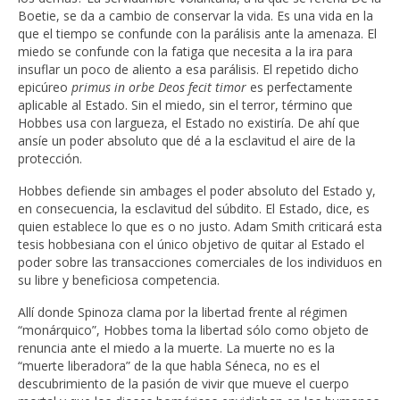
Boetie, se da a cambio de conservar la vida. Es una vida en la
que el tiempo se confunde con la parálisis ante la amenaza. El
miedo se confunde con la fatiga que necesita a la ira para
insuflar un poco de aliento a esa parálisis. El repetido dicho
epicúreo
primus in orbe Deos fecit timor
es perfectamente
aplicable al Estado. Sin el miedo, sin el terror, término que
Hobbes usa con largueza, el Estado no existiría. De ahí que
ansíe un poder absoluto que dé a la esclavitud el aire de la
protección.
Hobbes defiende sin ambages el poder absoluto del Estado y,
en consecuencia, la esclavitud del súbdito. El Estado, dice, es
quien establece lo que es o no justo. Adam Smith criticará esta
tesis hobbesiana con el único objetivo de quitar al Estado el
poder sobre las transacciones comerciales de los individuos en
su libre y beneficiosa competencia.
Allí donde Spinoza clama por la libertad frente al régimen
“monárquico”, Hobbes toma la libertad sólo como objeto de
renuncia ante el miedo a la muerte. La muerte no es la
“muerte liberadora” de la que habla Séneca, no es el
descubrimiento de la pasión de vivir que mueve el cuerpo