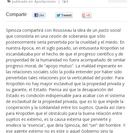
publicado en:
Aportaciones
|
0
Compartir
0
0
0
Spinoza compartirá con Rousseau la idea de un
pacto social
que consistiría en una cesión de soberanía que sólo
posteriormente sería pervertida por la crueldad y el miedo. En
nuestra época, en el siglo pasado, un entusiasta Kropotkin se
escandalizaba por el hecho de que el progreso científico y de
prosperidad de la humanidad no fuera acompañado de similar
progreso moral, de “apoyo mutuo”. La maldad imperante en
las relaciones sociales sólo la podía entender por haber sido
pervertidas tales relaciones por la verticalidad del poder. Para
Kropotkin no hay mayor esclavitud que la propiedad privada y
su garante, el Estado. Piensa así que la desaparición del
Estado es condición indispensable para acabar con el sistema
de esclavitud de la propiedad privada, que es lo que impide la
cooperación y la solidaridad entre los sujetos. Queda así claro
para Kropotkin que el obstáculo para la buena relación entre
sujetos es externo, es la causa externa que pervierte y
envilece la “esencia”, que diría Spinoza, del “ser” del hombre. Y
ese agente externo no es este o aquel Gobierno sino la