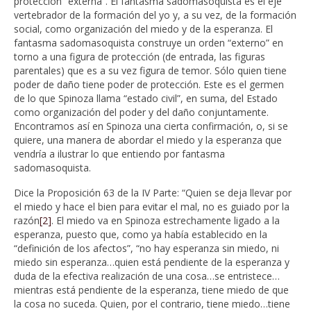
protección “externa”. El fantasma sadomasoquista es el eje
vertebrador de la formación del yo y, a su vez, de la formación
social, como organización del miedo y de la esperanza. El
fantasma sadomasoquista construye un orden “externo” en
torno a una figura de protección (de entrada, las figuras
parentales) que es a su vez figura de temor. Sólo quien tiene
poder de daño tiene poder de protección. Este es el germen
de lo que Spinoza llama “estado civil”, en suma, del Estado
como organización del poder y del daño conjuntamente.
Encontramos así en Spinoza una cierta confirmación, o, si se
quiere, una manera de abordar el miedo y la esperanza que
vendría a ilustrar lo que entiendo por fantasma
sadomasoquista.
Dice la Proposición 63 de la IV Parte: “Quien se deja llevar por
el miedo y hace el bien para evitar el mal, no es guiado por la
razón
[2]
. El miedo va en Spinoza estrechamente ligado a la
esperanza, puesto que, como ya había establecido en la
“definición de los afectos”, “no hay esperanza sin miedo, ni
miedo sin esperanza…quien está pendiente de la esperanza y
duda de la efectiva realización de una cosa…se entristece…
mientras está pendiente de la esperanza, tiene miedo de que
la cosa no suceda. Quien, por el contrario, tiene miedo…tiene