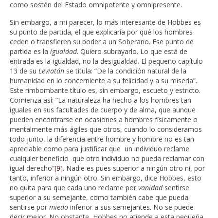
como sostén del Estado omnipotente y omnipresente.
Sin embargo, a mi parecer, lo más interesante de Hobbes es
su punto de partida, el que explicaría por qué los hombres
ceden o transfieren su poder a un Soberano. Ese punto de
partida es la
igualdad
. Quiero subrayarlo. Lo que está de
entrada es la igualdad, no la desigualdad. El pequeño capítulo
13 de su
Leviatán
se titula: “De la condición natural de la
humanidad en lo concerniente a su felicidad y a su miseria”.
Este rimbombante título es, sin embargo, escueto y estricto.
Comienza así: “La naturaleza ha hecho a los hombres tan
iguales en sus facultades de cuerpo y de alma, que aunque
pueden encontrarse en ocasiones a hombres físicamente o
mentalmente más ágiles que otros, cuando lo consideramos
todo junto, la diferencia entre hombre y hombre no es tan
apreciable como para justificar que un individuo reclame
cualquier beneficio que otro individuo no pueda reclamar con
igual derecho”
[9]
. Nadie es pues superior a ningún otro ni, por
tanto, inferior a ningún otro. Sin embargo, dice Hobbes, esto
no quita para que cada uno reclame por
vanidad
sentirse
superior a su semejante, como también cabe que pueda
sentirse por
miedo
inferior a sus semejantes. No se puede
decir mejor. No obstante, Hobbes no atiende a esta pequeña