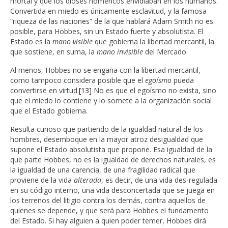
mortal y que los dioses homéricos envidiaban en los humanos.
Convertida en miedo es únicamente esclavitud, y la famosa
“riqueza de las naciones” de la que hablará Adam Smith no es
posible, para Hobbes, sin un Estado fuerte y absolutista. El
Estado es la
mano visible
que gobierna la libertad mercantil, la
que sostiene, en suma, la
mano invisible
del Mercado.
Al menos, Hobbes no se engaña con la libertad mercantil,
como tampoco considera posible que el
egoísmo
pueda
convertirse en virtud.
[13]
No es que el egoísmo no exista, sino
que el miedo lo contiene y lo somete a la organización social
que el Estado gobierna.
Resulta curioso que partiendo de la igualdad natural de los
hombres, desemboque en la mayor atroz desigualdad que
supone el Estado absolutista que propone. Esa igualdad de la
que parte Hobbes, no es la igualdad de derechos naturales, es
la igualdad de una carencia, de una fragilidad radical que
proviene de la vida
alterada
, es decir, de una vida des-regulada
en su código interno, una vida desconcertada que se juega en
los terrenos del litigio contra los demás, contra aquellos de
quienes se depende, y que será para Hobbes el fundamento
del Estado. Si hay alguien a quien poder temer, Hobbes dirá