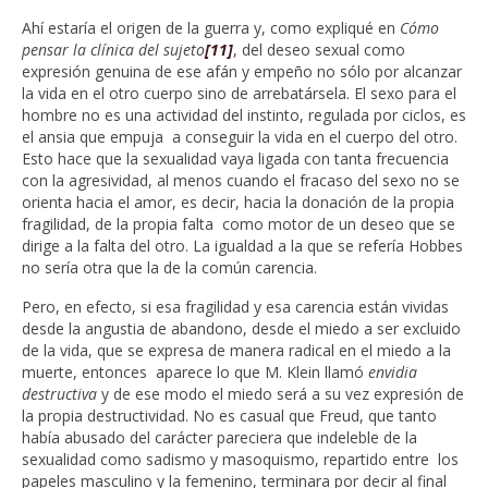
Ahí estaría el origen de la guerra y, como expliqué en
Cómo
pensar la clínica del sujeto
[11]
, del deseo sexual como
expresión genuina de ese afán y empeño no sólo por alcanzar
la vida en el otro cuerpo sino de arrebatársela. El sexo para el
hombre no es una actividad del instinto, regulada por ciclos, es
el ansia que empuja a conseguir la vida en el cuerpo del otro.
Esto hace que la sexualidad vaya ligada con tanta frecuencia
con la agresividad, al menos cuando el fracaso del sexo no se
orienta hacia el amor, es decir, hacia la donación de la propia
fragilidad, de la propia falta como motor de un deseo que se
dirige a la falta del otro. La igualdad a la que se refería Hobbes
no sería otra que la de la común carencia.
Pero, en efecto, si esa fragilidad y esa carencia están vividas
desde la angustia de abandono, desde el miedo a ser excluido
de la vida, que se expresa de manera radical en el miedo a la
muerte, entonces aparece lo que M. Klein llamó
envidia
destructiva
y de ese modo el miedo será a su vez expresión de
la propia destructividad. No es casual que Freud, que tanto
había abusado del carácter pareciera que indeleble de la
sexualidad como sadismo y masoquismo, repartido entre los
papeles masculino y la femenino, terminara por decir al final