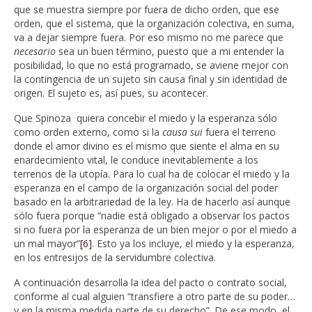
que se muestra siempre por fuera de dicho orden, que ese
orden, que el sistema, que la organización colectiva, en suma,
va a dejar siempre fuera. Por eso mismo no me parece que
necesario
sea un buen término, puesto que a mi entender la
posibilidad, lo que no está programado, se aviene mejor con
la contingencia de un sujeto sin causa final y sin identidad de
origen. El sujeto es, así pues, su acontecer.
Que Spinoza quiera concebir el miedo y la esperanza sólo
como orden externo, como si la
causa sui
fuera el terreno
donde el amor divino es el mismo que siente el alma en su
enardecimiento vital, le conduce inevitablemente a los
terrenos de la utopía. Para lo cual ha de colocar el miedo y la
esperanza en el campo de la organización social del poder
basado en la arbitrariedad de la ley. Ha de hacerlo así aunque
sólo fuera porque “nadie está obligado a observar los pactos
si no fuera por la esperanza de un bien mejor o por el miedo a
un mal mayor”
[6]
. Esto ya los incluye, el miedo y la esperanza,
en los entresijos de la servidumbre colectiva.
A continuación desarrolla la idea del pacto o contrato social,
conforme al cual alguien “transfiere a otro parte de su poder…
y en la misma medida parte de su derecho”. De ese modo, el