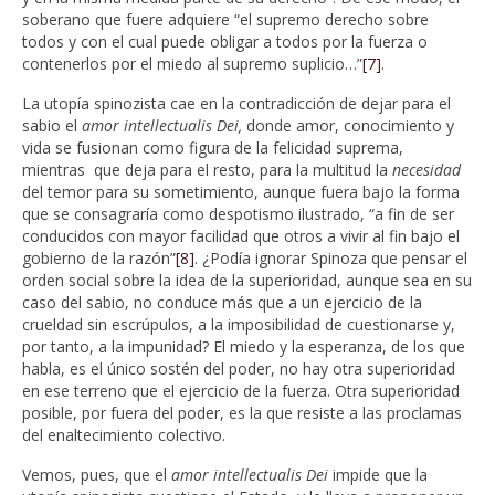
soberano que fuere adquiere “el supremo derecho sobre
todos y con el cual puede obligar a todos por la fuerza o
contenerlos por el miedo al supremo suplicio…”
[7]
.
La utopía spinozista cae en la contradicción de dejar para el
sabio el
amor intellectualis Dei,
donde amor, conocimiento y
vida se fusionan como figura de la felicidad suprema,
mientras que deja para el resto, para la multitud la
necesidad
del temor para su sometimiento, aunque fuera bajo la forma
que se consagraría como despotismo ilustrado, “a fin de ser
conducidos con mayor facilidad que otros a vivir al fin bajo el
gobierno de la razón”
[8]
. ¿Podía ignorar Spinoza que pensar el
orden social sobre la idea de la superioridad, aunque sea en su
caso del sabio, no conduce más que a un ejercicio de la
crueldad sin escrúpulos, a la imposibilidad de cuestionarse y,
por tanto, a la impunidad? El miedo y la esperanza, de los que
habla, es el único sostén del poder, no hay otra superioridad
en ese terreno que el ejercicio de la fuerza. Otra superioridad
posible, por fuera del poder, es la que resiste a las proclamas
del enaltecimiento colectivo.
Vemos, pues, que el
amor intellectualis Dei
impide que la