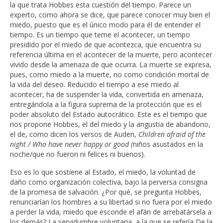
la que trata Hobbes esta cuestión del tiempo. Parece un
experto, como ahora se dice, que parece conocer muy bien el
miedo, puesto que es el único modo para él de entender el
tiempo. Es un tiempo que teme el acontecer, un tiempo
presidido por el miedo de que acontezca, que encuentra su
referencia última en el acontecer de la muerte, pero acontecer
vivido desde la amenaza de que ocurra. La muerte se expresa,
pues, como miedo a la muerte, no como condición mortal de
la vida del deseo. Reducido el tiempo a ese miedo al
acontecer, ha de suspender la vida, convertida en amenaza,
entregándola a la figura suprema de la protección que es el
poder absoluto del Estado autocrático. Este es el tiempo que
nos propone Hobbes, el del miedo y la angustia de abandono,
el de, como dicen los versos de Auden,
Children afraid of the
night / Who have never happy or good (
niños asustados en la
noche/que no fueron ni felices ni buenos).
Eso es lo que sostiene al Estado, el miedo, la voluntad de
daño como organización colectiva, bajo la perversa consigna
de la promesa de salvación. ¿Por qué, se pregunta Hobbes,
renunciarían los hombres a su libertad si no fuera por el miedo
a perder la vida, miedo que esconde el afán de arrebatársela a
los demás? La servidumbre voluntaria, a la que se refería De la