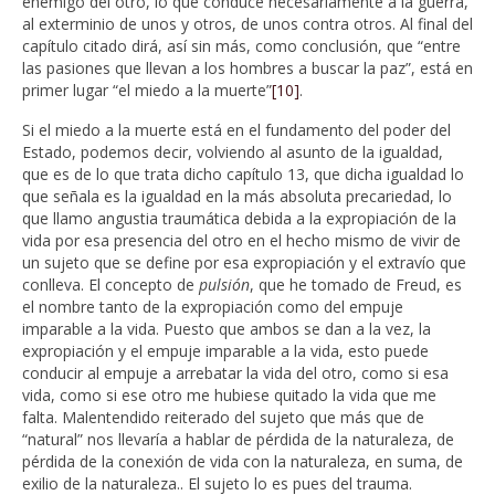
enemigo del otro, lo que conduce necesariamente a la guerra,
al exterminio de unos y otros, de unos contra otros. Al final del
capítulo citado dirá, así sin más, como conclusión, que “entre
las pasiones que llevan a los hombres a buscar la paz”, está en
primer lugar “el miedo a la muerte”
[10]
.
Si el miedo a la muerte está en el fundamento del poder del
Estado, podemos decir, volviendo al asunto de la igualdad,
que es de lo que trata dicho capítulo 13, que dicha igualdad lo
que señala es la igualdad en la más absoluta precariedad, lo
que llamo angustia traumática debida a la expropiación de la
vida por esa presencia del otro en el hecho mismo de vivir de
un sujeto que se define por esa expropiación y el extravío que
conlleva. El concepto de
pulsión
, que he tomado de Freud, es
el nombre tanto de la expropiación como del empuje
imparable a la vida. Puesto que ambos se dan a la vez, la
expropiación y el empuje imparable a la vida, esto puede
conducir al empuje a arrebatar la vida del otro, como si esa
vida, como si ese otro me hubiese quitado la vida que me
falta. Malentendido reiterado del sujeto que más que de
“natural” nos llevaría a hablar de pérdida de la naturaleza, de
pérdida de la conexión de vida con la naturaleza, en suma, de
exilio de la naturaleza.. El sujeto lo es pues del trauma.