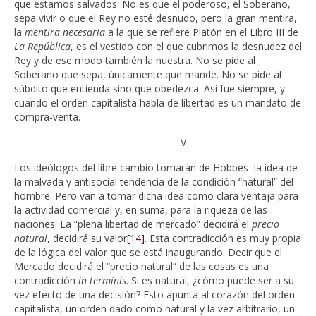
que estamos salvados. No es que el poderoso, el Soberano,
sepa vivir o que el Rey no esté desnudo, pero la gran mentira,
la
mentira necesaria
a la que se refiere Platón en el Libro III de
La República
, es el vestido con el que cubrimos la desnudez del
Rey y de ese modo también la nuestra. No se pide al
Soberano que sepa, únicamente que mande. No se pide al
súbdito que entienda sino que obedezca. Así fue siempre, y
cuando el orden capitalista habla de libertad es un mandato de
compra-venta.
V
Los ideólogos del libre cambio tomarán de Hobbes la idea de
la malvada y antisocial tendencia de la condición “natural” del
hombre. Pero van a tomar dicha idea como clara ventaja para
la actividad comercial y, en suma, para la riqueza de las
naciones. La “plena libertad de mercado” decidirá el
precio
natural
, decidirá su valor
[14]
. Esta contradicción es muy propia
de la lógica del valor que se está inaugurando. Decir que el
Mercado decidirá el “precio natural” de las cosas es una
contradicción
in terminis
. Si es natural, ¿cómo puede ser a su
vez efecto de una decisión? Esto apunta al corazón del orden
capitalista, un orden dado como natural y la vez arbitrario, un