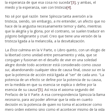
la esperanza de que esa cosa no suceda”
[3]
, y ambas, el
miedo y la esperanza, van con tristeza
[4]
.
No sé por qué razón tiene Spìnoza tanta aversión a la
tristeza, siendo, sin embargo, a mi entender, un afecto que no
hace de la angustia necesariamente temor y daño, mientras
que la alegría y la gloria, por el contrario, se suelen traducir en
jolgorio beligerante y cruel. Creo que tiene una versión de la
tristeza ligada a la melancolía, a la desvitalización.
La
Ética
culmina en la V Parte, o Libro quinto, con un elogio de
la libertad como unidad entre pensamiento y vida, que se
conjugan y fusionan en el desafío de vivir en una soledad
alegre donde todo acontecer está considerado como
causa
sui
, abandonando cualquier idea de causa final,
causa sui
en la
que la potencia de acción está ligada al “ser” de cada uno. “La
potencia de un efecto se define por la potencia de su causa,
en la medida en que su esencia se explica o define por la
esencia de su causa”
[5]
. Así reza el axioma segundo del
Prefacio de la V Parte. A esa correspondencia Spinoza la llama
necesaria
, para así poder afirmar que la vida en cuanto
decisión es la potencia de quien no toma el acontecer como
mero orden externo sino como el acontecer mismo de la vida