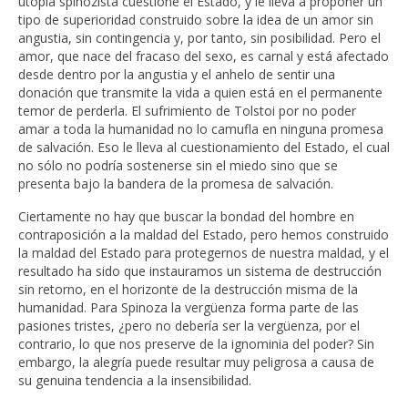
utopía spinozista cuestione el Estado, y le lleva a proponer un
tipo de superioridad construido sobre la idea de un amor sin
angustia, sin contingencia y, por tanto, sin posibilidad. Pero el
amor, que nace del fracaso del sexo, es carnal y está afectado
desde dentro por la angustia y el anhelo de sentir una
donación que transmite la vida a quien está en el permanente
temor de perderla. El sufrimiento de Tolstoi por no poder
amar a toda la humanidad no lo camufla en ninguna promesa
de salvación. Eso le lleva al cuestionamiento del Estado, el cual
no sólo no podría sostenerse sin el miedo sino que se
presenta bajo la bandera de la promesa de salvación.
Ciertamente no hay que buscar la bondad del hombre en
contraposición a la maldad del Estado, pero hemos construido
la maldad del Estado para protegernos de nuestra maldad, y el
resultado ha sido que instauramos un sistema de destrucción
sin retorno, en el horizonte de la destrucción misma de la
humanidad. Para Spinoza la vergüenza forma parte de las
pasiones tristes, ¿pero no debería ser la vergüenza, por el
contrario, lo que nos preserve de la ignominia del poder? Sin
embargo, la alegría puede resultar muy peligrosa a causa de
su genuina tendencia a la insensibilidad.