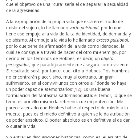
que el objetivo de una “cura” sería el de separar la sexualidad
de la agresividad.
A la expropiación de la propia vida que está en el modo de
existir del sujeto, lo he llamado
vacío pulsional
, por lo que
tiene ese empuje a la vida de falta de identidad, de demanda y
de abismo. Al empuje a la vida lo he llamado
exceso pulsional
,
por lo que tiene de afirmación de la vida como identidad, la
cual se consigue a través de hacer del otro mi enemigo, por
decirlo en los términos de Hobbes, es decir, un
objeto
perseguidor
, que paradójicamente me asegura como viviente.
El resultado será, por tanto, que, cito a Hobbes, “los hombres
no encontrarán placer, sino, muy al contrario, un gran
sufrimiento, en el convivir unos con otros allí donde no haya
un poder capaz de atemorizarlos”
[12]
. Es una buena
formulación del fantasma sadomasoquista: el temor, lo que se
teme es por ello mismo la referencia de mi protección. Me
parece acertado que Hobbes hable al respecto de miedo a la
muerte, pues es el miedo definitivo a quien se le da atribución
de poder absoluto. El poder absoluto es en definitiva el de dar
o quitar la vida.
Sin entrar en disquisiciones históricas, como es el asunto de