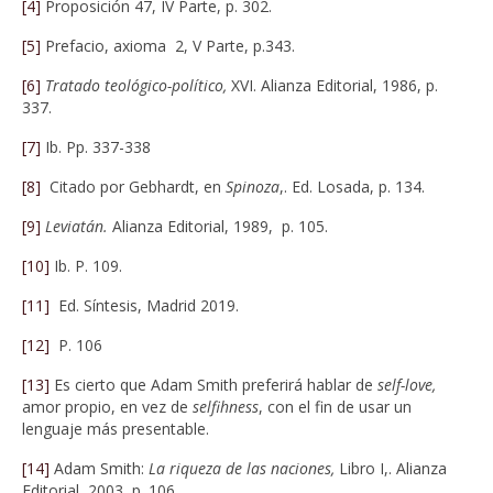
[4]
Proposición 47, IV Parte, p. 302.
[5]
Prefacio, axioma 2, V Parte, p.343.
[6]
Tratado teológico-político,
XVI. Alianza Editorial, 1986, p.
337.
[7]
Ib. Pp. 337-338
[8]
Citado por Gebhardt, en
Spinoza
,. Ed. Losada, p. 134.
[9]
Leviatán.
Alianza Editorial, 1989,
p. 105.
[10]
Ib. P. 109.
[11]
Ed. Síntesis, Madrid 2019.
[12]
P. 106
[13]
Es cierto que Adam Smith preferirá hablar de
self-love,
amor propio, en vez de
selfihness
, con el fin de usar un
lenguaje más presentable.
[14]
Adam Smith:
La riqueza de las naciones,
Libro I,. Alianza
Editorial, 2003, p. 106