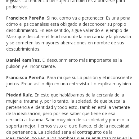
legislar. La tendencia del sujeto también es a borrarse para
poder vivir.
Francisco Pereña.
Si no, como va a pertenecer. Es una pena
cómo el psicoanálisis está obligado a desconocer su propio
descubrimiento. En ese sentido, sigue valiendo el ejemplo de
Marx que descubre el fetichismo de la mercancía y la plusvalía
y se cometen las mayores aberraciones en nombre de sus
descubrimientos.
Daniel Ramírez.
El descubrimiento más importante es la
pulsión y el inconsciente.
Francisco Pereña
. Para mí que sí. La pulsión y el inconsciente
juntos. Freud así lo dijo en una entrevista. Lo explica muy bien.
Piedad Ruíz.
En esto que hablábamos de la cercanía de la
mujer al trauma y, por lo tanto, la soledad, de que busca la
pertenencia e identidad y todo esto, también está la vertiente
de la idealización, pero por ese saber que tiene de esa
cercanía al trauma. Sabe muy bien de su soledad y por eso la
soporta mejor. Hemos visto el otro flanco, el de la necesidad
de pertenencia. La soledad seria el contrapunto de la
idealización. Yo veo a los hombres que se angustian más en la