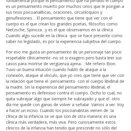
fundamental porque el pensamiento que ha perdido el cuerpo
es un pensamiento muerto por muchos cirios que le pongan a
sus tesis psicoanalíticas, oraciones, circunloquios y
genuflexiones… El pensamiento que tiene que ver con el
cuerpo es el que crean los grandes poetas, filósofos como
Nietzsche, Spinoza…y es el que observamos en la clínica.
Cuando algo sucede en la clínica que se hace presente como
saber no legislado, es por la experiencia subjetiva del cuerpo.
Por eso me gusta un pensamiento de un personaje tan poco
respetable clínicamente -no sé si exagero pero basta leer sus
casos para morirse de vergüenza ajena- . Me refiero Bion.
Tuvo un buena intuición cuando habló de ataque a la
conexión, ataque al vínculo, que yo creo que tiene que ver con
la relación que tiene el pensamiento con el cuerpo libidinal de
la madre. Sin la experiencia del pensamiento libidinal, el
pensamiento es defensivo contra el cuerpo. Dicho lo cual, no
quita subrayar algo que siempre he subrayado y que el otro
día me quedé con ganas de volver a señalar. Vamos a ver. Voy
a hacer un inciso. Cuando los psicoanalistas vienen de la
clínica de la infancia se ve que son de otra manera; es una
clínica más verdadera, más viva. Pero curiosamente estos
clínicos de la infancia han tenido que prescindir no sólo del