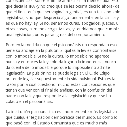
consecuencias sobre el fin de análisis sin la menor duda. Esto
que decía la IPA -y no creo que se les ocurra decirlo ahora- de
que el final tenía que ser vaginal o genital, es una tesis no solo
legislativa, sino que desprecia algo fundamental en la clínica y
es que no hay ley. Si no, seriamos curas, abogados, jueces, u
otras cosas, al menos cognitivistas, y tendríamos que cumplir
una legislación, unos paradigmas del comportamiento.
Pero en la medida en que el psicoanálisis no responda a eso,
tiene su anclaje en la pulsión. Si quitas la ley es confrontarse
con lo imposible. Si no la quitas, lo imposible no aparece
nunca y entonces la ley solo da lugar a la impotencia, nunca
da cuenta de lo imposible porque lo imposible no admite
legislación. La pulsión no se puede legislar. El C. de Edipo
pretende legislar supuestamente la vida pulsional. Esta es la
razón por la cual cuestiono mucho estas concepciones que
tienen que ver con el final de análisis, con la confusión del
padre con la ley que responde a la legislación y que se ha
colado en el psicoanálisis.
La institución psicoanalítica es enormemente más legislativa
que cualquier legislación democrática del mundo. Es como lo
que pasó con el Estado Comunista que es mucho más