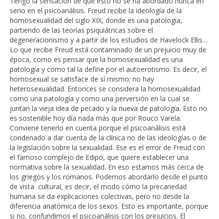
Tengo la sensación de que esto no se ha abordado nunca en
serio en el psicoanálisis. Freud recibe la ideología de la
homosexualidad del siglo XIX, donde es una patología,
partiendo de las teorías psiquiátricas sobre el
degeneracionismo y a partir de los estudios de Havelock Ellis…
Lo que recibe Freud está contaminado de un prejuicio muy de
época, como es pensar que la homosexualidad es una
patología y como tal la define por el autoerotismo. Es decir, el
homosexual se satisface de sí mismo; no hay
heterosexualidad. Entonces se considera la homosexualidad
como una patología y como una perversión en la cual se
juntan la vieja idea de pecado y la nueva de patología. Esto no
es sostenible hoy día nada más que por Rouco Varela.
Conviene tenerlo en cuenta porque el psicoanálisis está
condenado a dar cuenta de la clínica no de las ideologías o de
la legislación sobre la sexualidad. Ese es el error de Freud con
el famoso complejo de Edipo, que quiere establecer una
normativa sobre la sexualidad. En eso estamos más cerca de
los griegos y los romanos. Podemos abordarlo desde el punto
de vista cultural, es decir, el modo cómo la precariedad
humana se da explicaciones colectivas, pero no desde la
diferencia anatómica de los sexos. Esto es importante, porque
si no, confundimos el psicoanálisis con los prejuicios. El