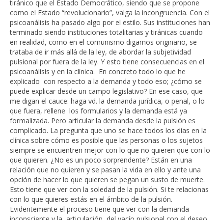
tiránico que el Estado Democrático, siendo que se propone
como el Estado “revolucionario”, valga la incongruencia. Con el
psicoanálisis ha pasado algo por el estilo. Sus instituciones han
terminado siendo instituciones totalitarias y tiránicas cuando
en realidad, como en el comunismo digamos originario, se
trataba de ir más allá de la ley, de abordar la subjetividad
pulsional por fuera de la ley. Y esto tiene consecuencias en el
psicoanálisis y en la clínica. En concreto todo lo que he
explicado con respecto a la demanda y todo eso; ¿cómo se
puede explicar desde un campo legislativo? En ese caso, que
me digan el cauce: haga vd. la demanda jurídica, o penal, o lo
que fuera, rellene los formularios y la demanda está ya
formalizada. Pero articular la demanda desde la pulsión es
complicado. La pregunta que uno se hace todos los días en la
clínica sobre cómo es posible que las personas o los sujetos
siempre se encuentren mejor con lo que no quieren que con lo
que quieren. ¿No es un poco sorprendente? Están en una
relación que no quieren y se pasan la vida en ello y ante una
opción de hacer lo que quieren se pegan un susto de muerte.
Esto tiene que ver con la soledad de la pulsión. Si te relacionas
con lo que quieres estás en el ámbito de la pulsión.
Evidentemente el proceso tiene que ver con la demanda
inconsciente y la articulación del vacío pulsional con el deseo