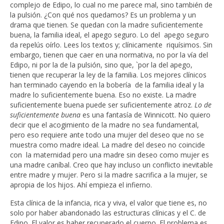
complejo de Edipo, lo cual no me parece mal, sino también de
la pulsión. ¿Con qué nos quedamos? Es un problema y un
drama que tienen. Se quedan con la madre suficientemente
buena, la familia ideal, el apego seguro. Lo del apego seguro
da repelús oírlo. Lees los textos y; clínicamente riquísimos. Sin
embargo, tienen que caer en una normativa, no por la vía del
Edipo, ni por la de la pulsión, sino que, `por la del apego,
tienen que recuperar la ley de la familia. Los mejores clínicos
han terminado cayendo en la bobería de la familia ideal y la
madre lo suficientemente buena. Eso no existe. La madre
suficientemente buena puede ser suficientemente atroz.
Lo de
suficientemente buena
es una fantasía de Winnicott. No quiero
decir que el acogimiento de la madre no sea fundamental,
pero eso requiere ante todo una mujer del deseo que no se
muestra como madre ideal. La madre del deseo no coincide
con la maternidad pero una madre sin deseo como mujer es
una madre caníbal. Creo que hay incluso un conflicto inevitable
entre madre y mujer. Pero si la madre sacrifica a la mujer, se
apropia de los hijos. Ahí empieza el infierno.
Esta clínica de la infancia, rica y viva, el valor que tiene es, no
solo por haber abandonado las estructuras clínicas y el C. de
Edipo. El valor es haber recuperado el cuerpo. El problema es