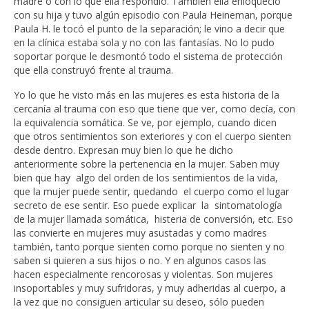
madre o con lo que ella respondió. También ella enloqueció
con su hija y tuvo algún episodio con Paula Heineman, porque
Paula H. le tocó el punto de la separación; le vino a decir que
en la clínica estaba sola y no con las fantasías. No lo pudo
soportar porque le desmontó todo el sistema de protección
que ella construyó frente al trauma.
Yo lo que he visto más en las mujeres es esta historia de la
cercanía al trauma con eso que tiene que ver, como decía, con
la equivalencia somática. Se ve, por ejemplo, cuando dicen
que otros sentimientos son exteriores y con el cuerpo sienten
desde dentro. Expresan muy bien lo que he dicho
anteriormente sobre la pertenencia en la mujer. Saben muy
bien que hay algo del orden de los sentimientos de la vida,
que la mujer puede sentir, quedando el cuerpo como el lugar
secreto de ese sentir. Eso puede explicar la sintomatología
de la mujer llamada somática, histeria de conversión, etc. Eso
las convierte en mujeres muy asustadas y como madres
también, tanto porque sienten como porque no sienten y no
saben si quieren a sus hijos o no. Y en algunos casos las
hacen especialmente rencorosas y violentas. Son mujeres
insoportables y muy sufridoras, y muy adheridas al cuerpo, a
la vez que no consiguen articular su deseo, sólo pueden