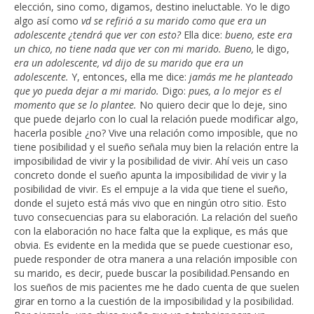
elección, sino como, digamos, destino ineluctable. Yo le digo
algo así como
vd se refirió a su marido como que era un
adolescente ¿tendrá que ver con esto?
Ella dice:
bueno, este era
un chico, no tiene nada que ver con mi marido. Bueno,
le digo,
era un adolescente, vd dijo de su marido que era un
adolescente.
Y, entonces, ella me dice:
jamás me he planteado
que yo pueda dejar a mi marido.
Digo:
pues, a lo mejor es el
momento que se lo plantee.
No quiero decir que lo deje, sino
que puede dejarlo con lo cual la relación puede modificar algo,
hacerla posible ¿no? Vive una relación como imposible, que no
tiene posibilidad y el sueño señala muy bien la relación entre la
imposibilidad de vivir y la posibilidad de vivir. Ahí veis un caso
concreto donde el sueño apunta la imposibilidad de vivir y la
posibilidad de vivir. Es el empuje a la vida que tiene el sueño,
donde el sujeto está más vivo que en ningún otro sitio. Esto
tuvo consecuencias para su elaboración. La relación del sueño
con la elaboración no hace falta que la explique, es más que
obvia. Es evidente en la medida que se puede cuestionar eso,
puede responder de otra manera a una relación imposible con
su marido, es decir, puede buscar la posibilidad.Pensando en
los sueños de mis pacientes me he dado cuenta de que suelen
girar en torno a la cuestión de la imposibilidad y la posibilidad.