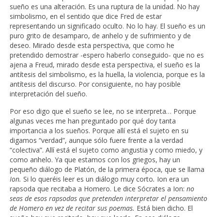
sueño es una alteración. Es una ruptura de la unidad. No hay
simbolismo, en el sentido que dice Fred de estar
representando un significado oculto. No lo hay. El sueño es un
puro grito de desamparo, de anhelo y de sufrimiento y de
deseo. Mirado desde esta perspectiva, que como he
pretendido demostrar -espero haberlo conseguido- que no es
ajena a Freud, mirado desde esta perspectiva, el sueño es la
antítesis del simbolismo, es la huella, la violencia, porque es la
antítesis del discurso. Por consiguiente, no hay posible
interpretación del sueño.
Por eso digo que el sueño se lee, no se interpreta… Porque
algunas veces me han preguntado por qué doy tanta
importancia a los sueños. Porque allí está el sujeto en su
digamos “verdad”, aunque sólo fuere frente a la verdad
“colectiva”. Allí está el sujeto como angustia y como miedo, y
como anhelo. Ya que estamos con los griegos, hay un
pequeño diálogo de Platón, de la primera época, que se llama
Ion.
Si lo queréis leer es un diálogo muy corto
.
Ion era un
rapsoda que recitaba a Homero. Le dice Sócrates a Ion:
no
seas de esos rapsodas que pretenden interpretar el pensamiento
de Homero en vez de recitar sus poemas.
Está bien dicho. El