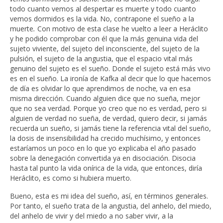
todo cuanto vemos al despertar es muerte y todo cuanto
vemos dormidos es la vida. No, contrapone el sueño a la
muerte
.
Con motivo de esta clase he vuelto a leer a Heráclito
y he podido comprobar con él que la más genuina vida del
sujeto viviente, del sujeto del inconsciente, del sujeto de la
pulsión, el sujeto de la angustia, que el espacio vital más
genuino del sujeto es el sueño. Donde el sujeto está más vivo
es en el sueño. La ironía de Kafka al decir que lo que hacemos
de día es olvidar lo que aprendimos de noche
,
va en esa
misma dirección. Cuando alguien dice que no sueña, mejor
que no sea verdad. Porque yo creo que no es verdad, pero si
alguien de verdad no sueña, de verdad, quiero decir, si jamás
recuerda un sueño, si jamás tiene la referencia vital del sueño,
la dosis de insensibilidad ha crecido muchísimo, y entonces
estaríamos un poco en lo que yo explicaba el año pasado
sobre la denegación convertida ya en disociación. Disocia
hasta tal punto la vida onírica de la vida, que entonces, diría
Heráclito, es como si hubiera muerto.
Bueno, esta es mi idea del sueño, así, en términos generales.
Por tanto, el sueño trata de la angustia, del anhelo, del miedo,
del anhelo de vivir y del miedo a no saber vivir, a la