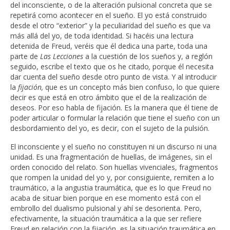
del inconsciente, o de la alteración pulsional concreta que se
repetirá como acontecer en el sueño. El yo está construido
desde el otro “exterior” y la peculiaridad del sueño es que va
más allá del yo, de toda identidad. Si hacéis una lectura
detenida de Freud, veréis que él dedica una parte, toda una
parte de
Las
Lecciones
a la cuestión de los sueños y, a reglón
seguido, escribe el texto que os he citado
,
porque él necesita
dar cuenta del sueño desde otro punto de vista. Y al introducir
la
fijación,
que es un concepto más bien confuso, lo que quiere
decir es que está en otro ámbito que el de la realización de
deseos. Por eso habla de fijación. Es la manera que él tiene de
poder articular o formular la relación que tiene el sueño con un
desbordamiento del yo, es decir, con el sujeto de la pulsión.
El inconsciente y el sueño no constituyen ni un discurso ni una
unidad. Es una fragmentación de huellas, de imágenes, sin el
orden conocido del relato. Son huellas vivenciales, fragmentos
que rompen la unidad del yo y, por consiguiente, remiten a lo
traumático, a la angustia traumática, que es lo que Freud no
acaba de situar bien porque en ese momento está con el
embrollo del dualismo pulsional y ahí se desorienta. Pero,
efectivamente, la situación traumática a la que ser refiere
Freud en relación con la fijación, es la situación traumática en