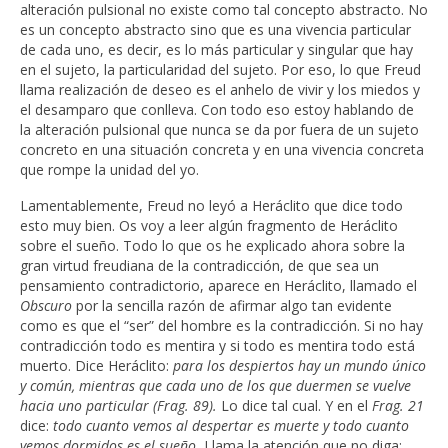
alteración pulsional no existe como tal concepto abstracto. No
es un concepto abstracto sino que es una vivencia particular
de cada uno, es decir, es lo más particular y singular que hay
en el sujeto, la particularidad del sujeto. Por eso, lo que Freud
llama realización de deseo es el anhelo de vivir y los miedos y
el desamparo que conlleva. Con todo eso estoy hablando de
la alteración pulsional que nunca se da por fuera de un sujeto
concreto en una situación concreta y en una vivencia concreta
que rompe la unidad del yo.
Lamentablemente, Freud no leyó a Heráclito que dice todo
esto muy bien. Os voy a leer algún fragmento de Heráclito
sobre el sueño. Todo lo que os he explicado ahora sobre la
gran virtud freudiana de la contradicción, de que sea un
pensamiento contradictorio, aparece en Heráclito, llamado el
Obscuro
por la sencilla razón de afirmar algo tan evidente
como es que el “ser” del hombre es la contradicción. Si no hay
contradicción todo es mentira y si todo es mentira todo está
muerto. Dice Heráclito:
para los despiertos hay un mundo único
y común, mientras que cada uno de los que duermen se vuelve
hacia uno particular (Frag. 89).
Lo dice tal cual. Y en el
Frag. 21
dice:
todo cuanto vemos al despertar es muerte y todo cuanto
vemos dormidos es el sueño.
Llama la atención que no diga: