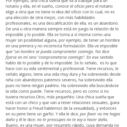
Por ejemplo, una chica sueña que va a trabajar para un
notario y ella, en el sueño, conoce el oficio pero el notario
elige a otra que no tiene ni idea del oficio con lo cual, no es
una elección de otra mejor, con más habilidades
profesionales, es una descalificación de ella, es un abandono.
De una u otra manera siempre está en juego la relación de lo
imposible y lo posible. Ella se toma a sí misma como una
mujer sin posibilidad alguna, por ejemplo, de tener un hombre
en una primera y no incorrecta formulación. Ella ve imposible
que “
un hombre se pueda comprometer conmigo.
No dice
fijarse en mí
sino “
comprometerse conmigo”
. En ese sentido
hablo de lo posible y de lo imposible. Se lo señalo, es lo que
hace con su vida sentimental y profesional. Tiene recursos, le
señalo alguno, tiene una vida muy dura y ha sobrevivido desde
niña con abandonos paternos severos, ha sobrevivido ella
pues no tiene ningún padrino. Ha sobrevivido ella buscándose
la vida como puede. Tiene recursos, pero es como si no
tuviera recursos.Otro, más pequeñito. Una chica sueña que
está con un chico y que van a tener relaciones sexuales, (para
hacer honor a Freud hablemos de la sexualidad), y entonces
en su pene tiene un garfio. Y ella le dice;
por favor no me hagas
daño
y él le dice
: no te preocupes no te voy a hacer daño.
Bueno, es una mujer, por resumirlo rápido, cuya demanda no