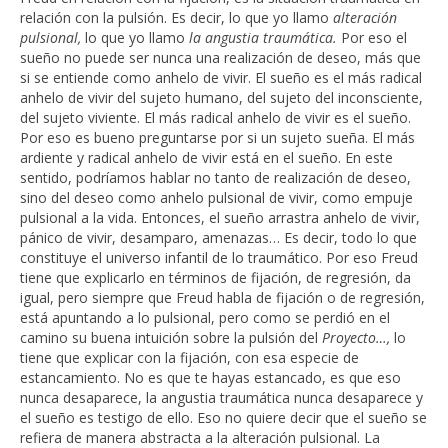
relación con la pulsión. Es decir, lo que yo llamo
alteración
pulsional,
lo que yo llamo
la angustia traumática.
Por eso el
sueño no puede ser nunca una realización de deseo, más que
si se entiende como anhelo de vivir. El sueño es el más radical
anhelo de vivir del sujeto humano, del sujeto del inconsciente,
del sujeto viviente. El más radical anhelo de vivir es el sueño.
Por eso es bueno preguntarse por si un sujeto sueña. El más
ardiente y radical anhelo de vivir está en el sueño. En este
sentido, podríamos hablar no tanto de realización de deseo,
sino del deseo como anhelo pulsional de vivir, como empuje
pulsional a la vida. Entonces, el sueño arrastra anhelo de vivir,
pánico de vivir, desamparo, amenazas… Es decir, todo lo que
constituye el universo infantil de lo traumático. Por eso Freud
tiene que explicarlo en términos de fijación, de regresión, da
igual, pero siempre que Freud habla de fijación o de regresión,
está apuntando a lo pulsional, pero como se perdió en el
camino su buena intuición sobre la pulsión del
Proyecto…,
lo
tiene que explicar con la fijación, con esa especie de
estancamiento. No es que te hayas estancado, es que eso
nunca desaparece, la angustia traumática nunca desaparece y
el sueño es testigo de ello. Eso no quiere decir que el sueño se
refiera de manera abstracta a la alteración pulsional. La