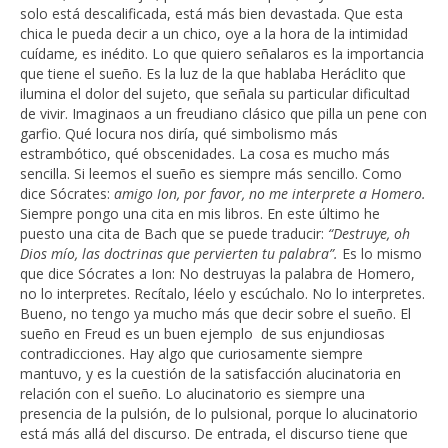
solo está descalificada, está más bien devastada. Que esta
chica le pueda decir a un chico, oye a la hora de la intimidad
cuídame
,
es inédito. Lo que quiero señalaros es la importancia
que tiene el sueño. Es la luz de la que hablaba Heráclito que
ilumina el dolor del sujeto, que señala su particular dificultad
de vivir. Imaginaos a un freudiano clásico que pilla un pene con
garfio. Qué locura nos diría, qué simbolismo más
estrambótico, qué obscenidades. La cosa es mucho más
sencilla. Si leemos el sueño es siempre más sencillo. Como
dice Sócrates:
amigo Ion, por favor, no me interprete a Homero.
Siempre pongo una cita en mis libros. En este último he
puesto una cita de Bach que se puede traducir:
“Destruye, oh
Dios mío, las doctrinas que pervierten tu palabra”.
Es lo mismo
que dice Sócrates a Ion: No destruyas la palabra de Homero,
no lo interpretes. Recítalo, léelo y escúchalo. No lo interpretes.
Bueno, no tengo ya mucho más que decir sobre el sueño. El
sueño en Freud es un buen ejemplo de sus enjundiosas
contradicciones. Hay algo que curiosamente siempre
mantuvo, y es la cuestión de la satisfacción alucinatoria en
relación con el sueño. Lo alucinatorio es siempre una
presencia de la pulsión, de lo pulsional, porque lo alucinatorio
está más allá del discurso. De entrada, el discurso tiene que