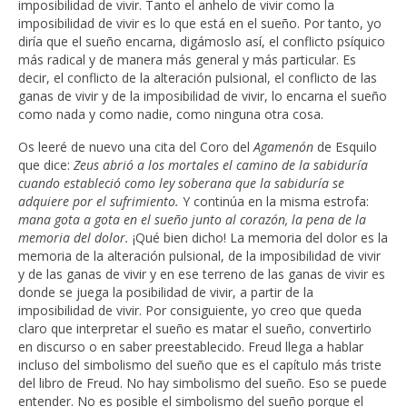
imposibilidad de vivir. Tanto el anhelo de vivir como la
imposibilidad de vivir es lo que está en el sueño. Por tanto, yo
diría que el sueño encarna, digámoslo así, el conflicto psíquico
más radical y de manera más general y más particular. Es
decir, el conflicto de la alteración pulsional, el conflicto de las
ganas de vivir y de la imposibilidad de vivir, lo encarna el sueño
como nada y como nadie, como ninguna otra cosa.
Os leeré de nuevo una cita del Coro del
Agamenón
de Esquilo
que dice:
Zeus abrió a los mortales el camino de la sabiduría
cuando estableció como ley soberana que la sabiduría se
adquiere por el sufrimiento.
Y continúa en la misma estrofa:
mana gota a gota en el sueño junto al corazón, la pena de la
memoria del dolor.
¡Qué bien dicho! La memoria del dolor es la
memoria de la alteración pulsional, de la imposibilidad de vivir
y de las ganas de vivir y en ese terreno de las ganas de vivir es
donde se juega la posibilidad de vivir, a partir de la
imposibilidad de vivir. Por consiguiente, yo creo que queda
claro que interpretar el sueño es matar el sueño, convertirlo
en discurso o en saber preestablecido. Freud llega a hablar
incluso del simbolismo del sueño que es el capítulo más triste
del libro de Freud. No hay simbolismo del sueño. Eso se puede
entender. No es posible el simbolismo del sueño porque el