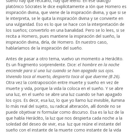
sueño hay que recitarlo, hay que leerlo. En ese diálogo
platónico Sócrates le dice explícitamente a Ión que Homero es
inspiración divina, que viene de la inspiración divina, y que si se
le interpreta, se le quita la inspiración divina y se convierte en
una vulgaridad. Eso es lo que se hace con la interpretación de
los sueños; convertirlo en una banalidad. Pero se lo lees, si se
recita a Homero, pues mantiene la inspiración del sueño, la
inspiración divina, diría, de Homero. En nuestro caso,
hablaríamos de la inspiración del sueño.
Antes de pasar a otro tema, vuelvo un momento a Heráclito.
Es un fragmento sorprendente. Dice:
el hombre en la noche
enciende para sí una luz cuando se han apagado sus ojos.
Viviendo toca al muerto, despierto toca al que duerme (B 26).
Otra vez la contraposición entre muerte y sueño en vez de
muerte y vida, porque la vida la coloca en el sueño. Y se abre
una luz, en el sueño se abre una luz cuando se han apagado
los ojos. Es decir, esa luz, lo que yo llamo luz invisible, ilumina
lo más real del sujeto, su radical alteración, allí donde no se
puede objetivar ni formular como discurso. Esa es la luz de la
que habla Heráclito, la luz que nos despierta cada noche a la
soledad del deseo de vivir, esa luz que reúne el instante del
sueño con el instante de la muerte como instante de la vida