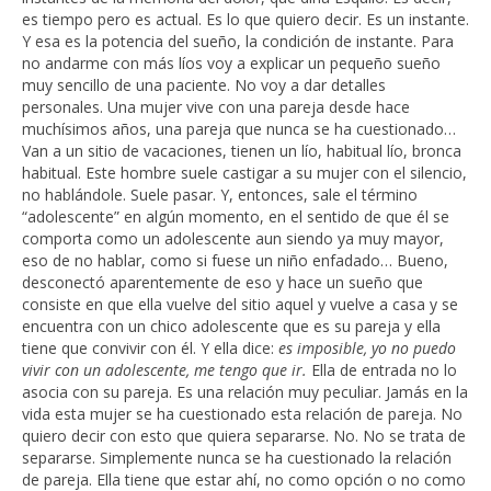
es tiempo pero es actual. Es lo que quiero decir. Es un instante.
Y esa es la potencia del sueño, la condición de instante. Para
no andarme con más líos voy a explicar un pequeño sueño
muy sencillo de una paciente. No voy a dar detalles
personales. Una mujer vive con una pareja desde hace
muchísimos años, una pareja que nunca se ha cuestionado…
Van a un sitio de vacaciones, tienen un lío, habitual lío, bronca
habitual. Este hombre suele castigar a su mujer con el silencio,
no hablándole. Suele pasar. Y, entonces, sale el término
“adolescente” en algún momento, en el sentido de que él se
comporta como un adolescente aun siendo ya muy mayor,
eso de no hablar, como si fuese un niño enfadado… Bueno,
desconectó aparentemente de eso y hace un sueño que
consiste en que ella vuelve del sitio aquel y vuelve a casa y se
encuentra con un chico adolescente que es su pareja y ella
tiene que convivir con él. Y ella dice:
es imposible, yo no puedo
vivir con un adolescente, me tengo que ir.
Ella de entrada no lo
asocia con su pareja. Es una relación muy peculiar. Jamás en la
vida esta mujer se ha cuestionado esta relación de pareja. No
quiero decir con esto que quiera separarse. No. No se trata de
separarse. Simplemente nunca se ha cuestionado la relación
de pareja. Ella tiene que estar ahí, no como opción o no como