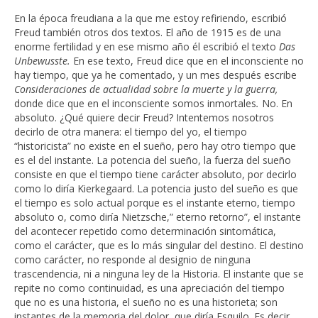
En la época freudiana a la que me estoy refiriendo, escribió
Freud también otros dos textos. El año de 1915 es de una
enorme fertilidad y en ese mismo año él escribió el texto
Das
Unbewusste.
En ese texto, Freud dice que en el inconsciente no
hay tiempo, que ya he comentado, y un mes después escribe
Consideraciones de actualidad sobre la muerte y la guerra,
donde dice que en el inconsciente somos inmortales
.
No. En
absoluto. ¿Qué quiere decir Freud? Intentemos nosotros
decirlo de otra manera: el tiempo del yo, el tiempo
“historicista” no existe en el sueño, pero hay otro tiempo que
es el del instante. La potencia del sueño, la fuerza del sueño
consiste en que el tiempo tiene carácter absoluto, por decirlo
como lo diría Kierkegaard. La potencia justo del sueño es que
el tiempo es solo actual porque es el instante eterno, tiempo
absoluto o, como diría Nietzsche,” eterno retorno”, el instante
del acontecer repetido como determinación sintomática,
como el carácter, que es lo más singular del destino. El destino
como carácter, no responde al designio de ninguna
trascendencia, ni a ninguna ley de la Historia. El instante que se
repite no como continuidad, es una apreciación del tiempo
que no es una historia, el sueño no es una historieta; son
instantes de la memoria del dolor, que diría Esquilo. Es decir,