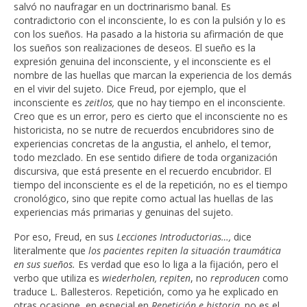
salvó no naufragar en un doctrinarismo banal. Es
contradictorio con el inconsciente, lo es con la pulsión y lo es
con los sueños. Ha pasado a la historia su afirmación de que
los sueños son realizaciones de deseos. El sueño es la
expresión genuina del inconsciente, y el inconsciente es el
nombre de las huellas que marcan la experiencia de los demás
en el vivir del sujeto. Dice Freud, por ejemplo, que el
inconsciente es
zeitlos,
que no hay tiempo en el inconsciente.
Creo que es un error, pero es cierto que el inconsciente no es
historicista, no se nutre de recuerdos encubridores sino de
experiencias concretas de la angustia, el anhelo, el temor,
todo mezclado. En ese sentido difiere de toda organización
discursiva, que está presente en el recuerdo encubridor. El
tiempo del inconsciente es el de la repetición, no es el tiempo
cronológico, sino que repite como actual las huellas de las
experiencias más primarias y genuinas del sujeto.
Por eso, Freud, en sus
Lecciones Introductorias…,
dice
literalmente que
los pacientes repiten la situación traumática
en sus sueños.
Es verdad que eso lo liga a la fijación, pero el
verbo que utiliza es
wiederholen, repiten
, no
reproducen
como
traduce L. Ballesteros. Repetición, como ya he explicado en
otras ocasione, en especial en
Repetición e historia,
no es el